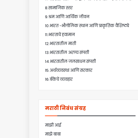
8.सामाजिक स्तर
9.श्रम आणि आर्थिक जीवन
10.भारत -भौगोलिक स्थान आणि प्राकृतिक वैशिष्ट्ये
11.भारताचे हवामान
12.भारतातील माती
13.भारतातील अरण्य संपत्ती
14.भारतातील जलसाधन संपत्ती
15.अर्थव्यवस्था आणि सरकार
16.बँकेचे व्यवहार
मराठी निबंध संग्रह
माझी आई
माझे बाबा