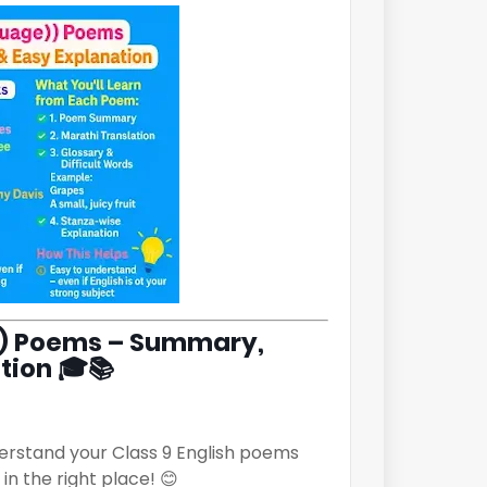
ge) Poems – Summary,
tion 🎓📚
derstand your Class 9 English poems
n the right place! 😊