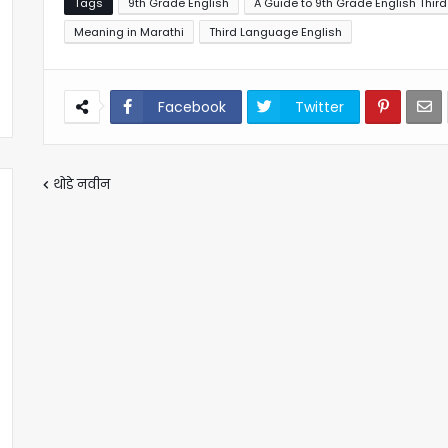
Tags
9th Grade English
A Guide to 9th Grade English Thir
Meaning in Marathi
Third Language English
Facebook
Twitter
थोडे नवीन