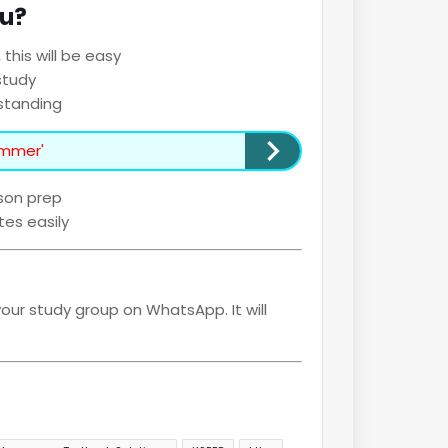
ou?
 this will be easy
study
standing
Summer'
sson prep
tes easily
your study group on WhatsApp. It will