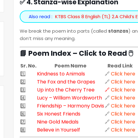
✅ 4. Stanza-wise Explanation
Also read :
KTBS Class 8 English (TL) 2.A Child’s 
We break the poem into parts (called
stanzas
) a
don’t miss any meaning.
📘 Poem Index – Click to Read 🖱️
Sr. No.
Poem Name
Read Link
1️⃣
Kindness to Animals
🔗
Click here
2️⃣
The Fox and the Grapes
🔗
Click here
3️⃣
Up into the Cherry Tree
🔗
Click here
4️⃣
Lucy – William Wordsworth
🔗
Click here
5️⃣
Friendship – Harmony Davis
🔗
Click here
6️⃣
Six Honest Friends
🔗
Click here
7️⃣
Nine Gold Medals
🔗
Click here
8️⃣
Believe in Yourself
🔗
Click here