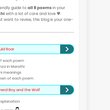
iendly guide to
all 8 poems
in your
thi
with a lot of care and love 💖.
 want to revise, this blog is your one-
uld Roar
of each poem
nza in Marathi
thi meanings
down of each poem
pherd Boy and the Wolf
explanation