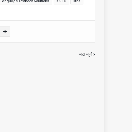
d Language Textbook Solutions
KSEEB
ktbs
जरा जुने