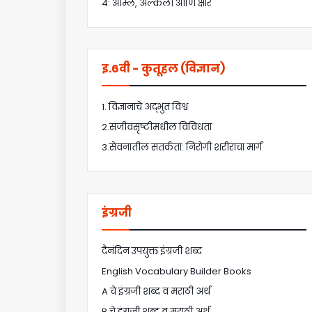
4: आम्ले, अल्कली आणि क्षार
इ.6वी - कुतूहल (विज्ञान)
1. विज्ञानाचे अद्भुत विश्व
2.सजीवसृष्टीमधील विविधता
3.सेवनातील सतर्कता: निरोगी शरीराचा मार्ग
इंग्रजी
दैनंदिन उपयुक्त इंग्रजी शब्द
English Vocabulary Builder Books
A चे इंग्रजी शब्द व मराठी अर्थ
B चे इंग्रजी शब्द व मराठी अर्थ