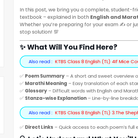
In this post, we bring you a complete, student-fr
textbook – explained in both
English and Mara
Whether you’re preparing for your exam ✍️ or just
stop solution! 💯
✨ What Will You Find Here?
Also read :
KTBS Class 8 English (TL) 4If Mice Co
✅
Poem Summary
– A short and sweet overview 
✅
Marathi Meaning
– Easy translation of each sta
✅
Glossary
– Difficult words with English and Mara
✅
Stanza-wise Explanation
– Line-by-line break
Also read :
KTBS Class 8 English (TL) 3.The She
✅
Direct Links
– Quick access to each poem’s full 