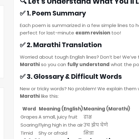
🔍 Let’s Understand What You’ll L
✅ 1. Poem Summary
Each poem is summarized in a few simple lines to 
perfect for last-minute
exam revision
too!
✅ 2. Marathi Translation
Worried about tough English lines? Don’t be! We’ve
Marathi
so you can
fully understand
what the po
✅ 3. Glossary & Difficult Words
New or tricky words? No problem! We explain them 
Marathi
like this:
Word
Meaning (English)
Meaning (Marathi)
Grapes
A small, juicy fruit
द्राक्ष
Soaring
Flying high in the air
उंच झेप घेणे
Timid
Shy or afraid
भित्रा