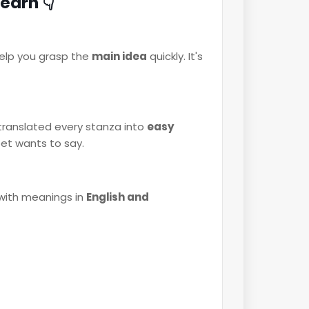
earn 👇
help you grasp the
main idea
quickly. It's
 translated every stanza into
easy
et wants to say.
with meanings in
English and