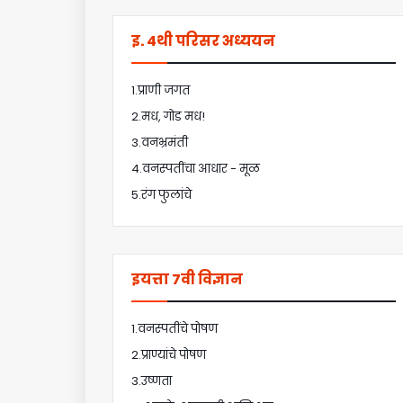
इ. 4थी परिसर अध्ययन
1.प्राणी जगत
2.मध, गोड मध!
3.वनभ्रमंती
4.वनस्पतींचा आधार - मूळ
5.रंग फुलांचे
इयत्ता 7वी विज्ञान
1.वनस्पतींचे पोषण
2.प्राण्यांचे पोषण
3.उष्णता