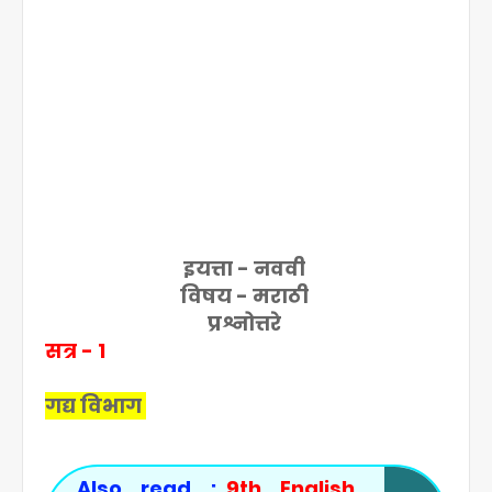
इयत्ता - नववी
विषय - मराठी
प्रश्नोत्तरे
सत्र - 1
गद्य विभाग
Also read :
9th English