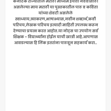
कर्नाटक राज्यातील मराठी माध्यम इयत्ता नववीसाठी
असलेल्या माय मराठी या पुस्तकातील पाठ व कविता
यांच्या शेवटी असलेले
स्वाध्याय,व्याकरण,भाषाभ्यास,नवीन शब्दार्थ,कवी
परिचय,लेखक परिचय इत्यादी माहिती उपलब्ध करून
देण्याचा प्रयत्न करत आहोत.या नोट्स चा उपयोग सर्व
शिक्षक - विद्यार्थ्यांना होईल याची खात्री आहे.आपणास
आवडल्यास हि लिंक इतरांना पाठवून सहकार्य करा..