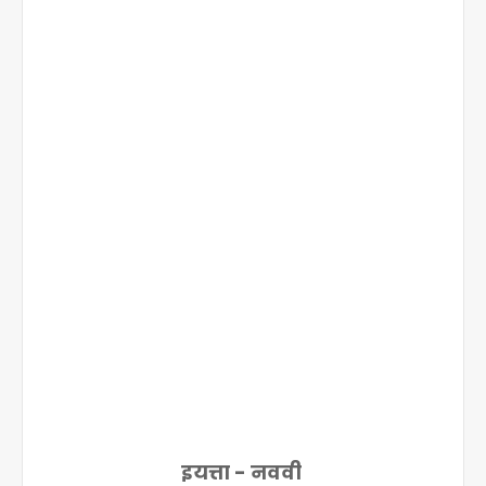
इयत्ता - नववी