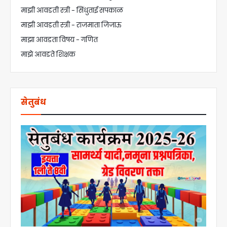
माझी आवडती स्त्री - सिंधुताई सपकाळ
माझी आवडती स्त्री - राजमाता जिजाऊ
माझा आवडता विषय - गणित
माझे आवडते शिक्षक
सेतुबंध