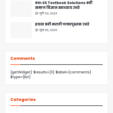
9th SS Textbook Solutions 9वी
समाज विज्ञान स्वाध्याय उत्तरे
जुलै ०२, २०२३
इयत्ता 8वी मराठी पाठ्यपुस्तक उत्तरे
जून ०६, २०२५
Comments
{getWidget} $results={3} $label={comments}
$type={list}
Categories