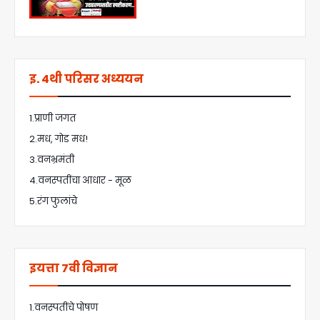
इ. 4थी परिसर अध्ययन
1.प्राणी जगत
2.मध, गोड मध!
3.वनभ्रमंती
4.वनस्पतींचा आधार - मूळ
5.रंग फुलांचे
इयत्ता 7वी विज्ञान
1.वनस्पतींचे पोषण