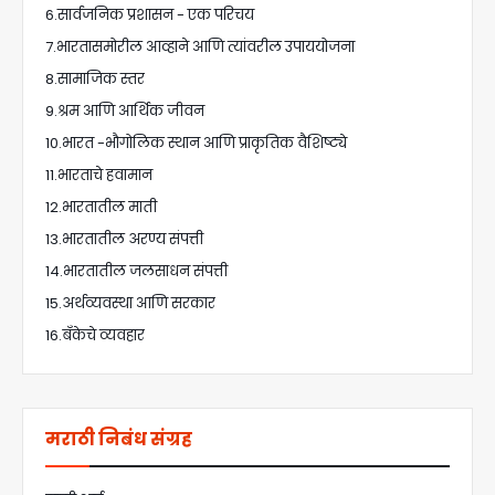
6.सार्वजनिक प्रशासन - एक परिचय
7.भारतासमोरील आव्हाने आणि त्यांवरील उपाययोजना
8.सामाजिक स्तर
9.श्रम आणि आर्थिक जीवन
10.भारत -भौगोलिक स्थान आणि प्राकृतिक वैशिष्ट्ये
11.भारताचे हवामान
12.भारतातील माती
13.भारतातील अरण्य संपत्ती
14.भारतातील जलसाधन संपत्ती
15.अर्थव्यवस्था आणि सरकार
16.बँकेचे व्यवहार
मराठी निबंध संग्रह