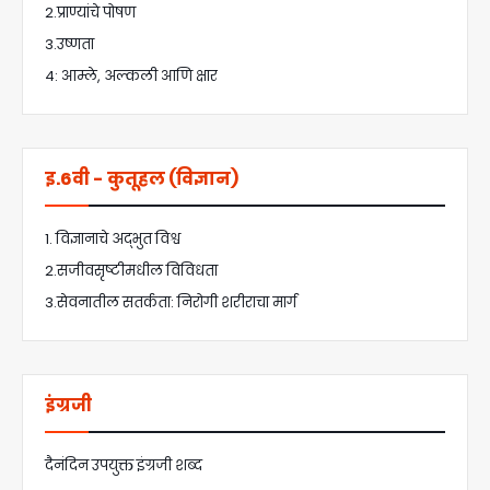
2.प्राण्यांचे पोषण
3.उष्णता
4: आम्ले, अल्कली आणि क्षार
इ.6वी - कुतूहल (विज्ञान)
1. विज्ञानाचे अद्भुत विश्व
2.सजीवसृष्टीमधील विविधता
3.सेवनातील सतर्कता: निरोगी शरीराचा मार्ग
इंग्रजी
दैनंदिन उपयुक्त इंग्रजी शब्द