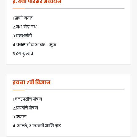
इ. 4थी परिसर अध्ययन
1.प्राणी जगत
2.मध, गोड मध!
3.वनभ्रमंती
4.वनस्पतींचा आधार - मूळ
5.रंग फुलांचे
इयत्ता 7वी विज्ञान
1.वनस्पतींचे पोषण
2.प्राण्यांचे पोषण
3.उष्णता
4: आम्ले, अल्कली आणि क्षार