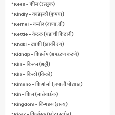
* Keen - कीन (उत्सुक)
* Kindly - काइंड्ली (कृपया)
* Kernel - कर्नल (दाणा, बी)
* Kettle - केटल (चहाची किटली)
* Khaki - खाकी (खाकी रंग)
* Kidnap - किडनॅप (अपहरण करणे)
* Kiln - किल्न (भट्टी)
* Kilo - किलो (किलो)
* Kimono - किमोनो (जपानी पोशाख)
* Kin - किन (नातेवाईक)
* Kingdom - किंगडम (राज्य)
* Kiosk - किऑस्क (छोटा स्टॉल)