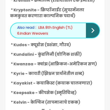
* Kremlin - क्रेमलिन (रशियातील एक इमारत)
* Kryptonite - क्रिप्टॉनाईट (सुपरमॅनला
कमकुवत करणारा काल्पनिक पदार्थ)
Also read :
LBA 8th English (TL)
6.Indian Weavers
* Kudos - क्यूडोस (प्रशंसा, गौरव)
* Kundalini - कुंडलिनी (योगिक शक्ती)
* Kwanzaa - क्वांझ (आफ्रिकन-अमेरिकन सण)
* Kyrie - कायरी (ख्रिश्चन प्रार्थनेतील शब्द)
* Kayakist - कयाकिस्ट (कयाक चालवणारा)
* Keepsake - कीपसेक (स्मृतिचिन्ह)
* Kelvin - केल्विन (तापमानाचे एकक)