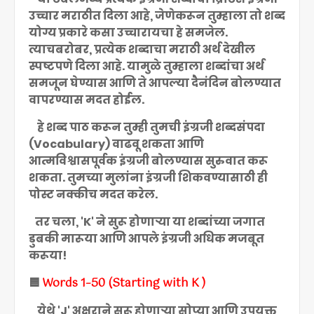
उच्चार मराठीत दिला आहे, जेणेकरून तुम्हाला तो शब्द
योग्य प्रकारे कसा उच्चारायचा हे समजेल.
त्याचबरोबर, प्रत्येक शब्दाचा मराठी अर्थ देखील
स्पष्टपणे दिला आहे. यामुळे तुम्हाला शब्दांचा अर्थ
समजून घेण्यास आणि ते आपल्या दैनंदिन बोलण्यात
वापरण्यास मदत होईल.
हे शब्द पाठ करून तुम्ही तुमची इंग्रजी शब्दसंपदा
(Vocabulary) वाढवू शकता आणि
आत्मविश्वासपूर्वक इंग्रजी बोलण्यास सुरुवात करू
शकता. तुमच्या मुलांना इंग्रजी शिकवण्यासाठी ही
पोस्ट नक्कीच मदत करेल.
तर चला, 'K' ने सुरू होणाऱ्या या शब्दांच्या जगात
डुबकी मारूया आणि आपले इंग्रजी अधिक मजबूत
करूया!
Words 1–50 (Starting with K )
🟦
येथे 'J' अक्षराने सुरू होणाऱ्या सोप्या आणि उपयुक्त