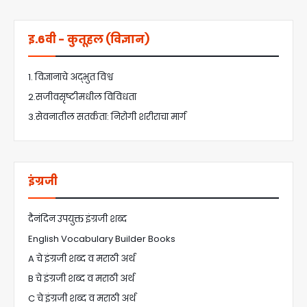
इ.6वी - कुतूहल (विज्ञान)
1. विज्ञानाचे अद्भुत विश्व
2.सजीवसृष्टीमधील विविधता
3.सेवनातील सतर्कता: निरोगी शरीराचा मार्ग
इंग्रजी
दैनंदिन उपयुक्त इंग्रजी शब्द
English Vocabulary Builder Books
A चे इंग्रजी शब्द व मराठी अर्थ
B चे इंग्रजी शब्द व मराठी अर्थ
C चे इंग्रजी शब्द व मराठी अर्थ