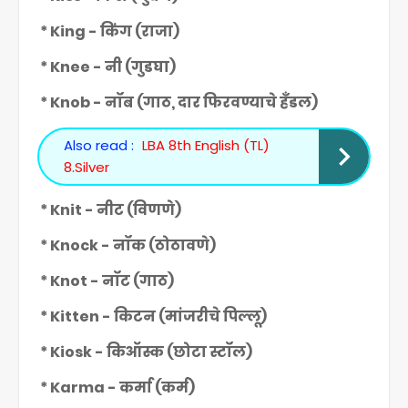
* King - किंग (राजा)
* Knee - नी (गुडघा)
* Knob - नॉब (गाठ, दार फिरवण्याचे हँडल)
Also read :
LBA 8th English (TL)
8.Silver
* Knit - नीट (विणणे)
* Knock - नॉक (ठोठावणे)
* Knot - नॉट (गाठ)
* Kitten - किटन (मांजरीचे पिल्लू)
* Kiosk - किऑस्क (छोटा स्टॉल)
* Karma - कर्मा (कर्म)