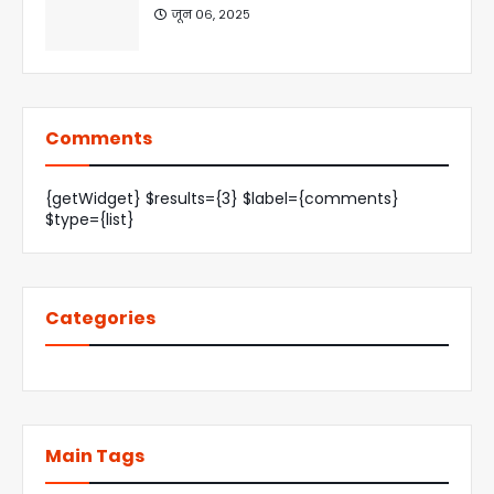
जून ०६, २०२५
Comments
{getWidget} $results={3} $label={comments}
$type={list}
Categories
Main Tags