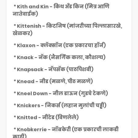
* Kith and Kin - किथ अँड किन (मित्र आणि
नातेवाईक)
* Kittenish - किटनिष (मांजरीच्या पिल्लासारखे,
खेळकर)
* Klaxon - क्लॅक्सॉन (एक प्रकारचा हॉर्न)
* Knack - नॅक (नैसर्गिक कला, कौशल्य)
* Knapsack - नॅपसॅक (पाठपिशवी)
* Knead - नीड (मळणे, पीठ मळणे)
* Kneel Down - नील डाऊन (गुडघे टेकणे)
* Knickers - निकर्स (लहान मुलांची चड्डी)
* Knitted - नीटेड (विणलेले)
* Knobkerrie - नॉबकेरी (एक प्रकारची लाकडी
काठी)