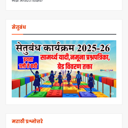
माझे आवडते शिक्षक
सेतुबंध
मराठी प्रश्नोत्तरे