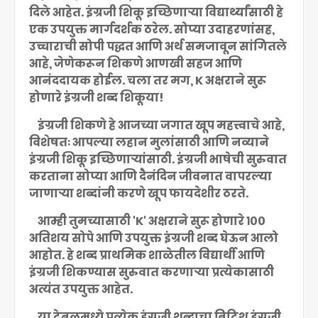
दिले आहेत. इंग्रजी शिकू इच्छिणाऱ्या विद्यार्थ्यांसाठी हे
एक उपयुक्त मार्गदर्शक ठरेल. सोप्या उदाहरणांसह,
उच्चाराची सोपी पद्धत आणि अर्थ समजावून सांगितले
आहे, जेणेकरून शिकणे आणखी सहज आणि
आनंददायक होईल. चला तर मग, K अक्षराने सुरू
होणारे इंग्रजी शब्द शिकूया!
इंग्रजी शिकणे हे आजच्या जगात खूप महत्त्वाचे आहे,
विशेषतः आपल्या लहान मुलांसाठी आणि नव्याने
इंग्रजी शिकू इच्छिणाऱ्यांसाठी. इंग्रजी भाषेची सुरुवात
करताना सोप्या आणि दैनंदिन जीवनात वापरल्या
जाणाऱ्या शब्दांनी करणे खूप फायदेशीर ठरते.
आम्ही तुमच्यासाठी 'K' अक्षराने सुरू होणारे १००
अतिशय सोपे आणि उपयुक्त इंग्रजी शब्द घेऊन आलो
आहोत. हे शब्द प्राथमिक शाळेतील विद्यार्थी आणि
इंग्रजी शिकण्यास सुरुवात करणाऱ्या प्रत्येकासाठी
अत्यंत उपयुक्त आहेत.
या टेबलमध्ये प्रत्येक इंग्रजी शब्दाचा ब्रिटिश इंग्रजी