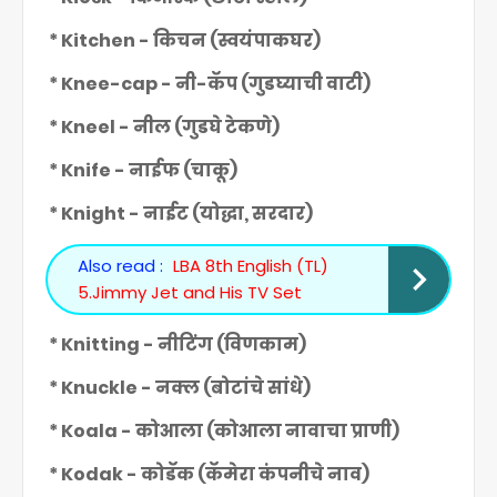
* Kitchen - किचन (स्वयंपाकघर)
* Knee-cap - नी-कॅप (गुडघ्याची वाटी)
* Kneel - नील (गुडघे टेकणे)
* Knife - नाईफ (चाकू)
* Knight - नाईट (योद्धा, सरदार)
Also read :
LBA 8th English (TL)
5.Jimmy Jet and His TV Set
* Knitting - नीटिंग (विणकाम)
* Knuckle - नक्ल (बोटांचे सांधे)
* Koala - कोआला (कोआला नावाचा प्राणी)
* Kodak - कोडॅक (कॅमेरा कंपनीचे नाव)