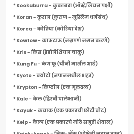
* Kookaburra - कुकाबरा (ऑस्ट्रेलियन पक्षी)
* Koran - कुरान (कुराण - मुस्लिम धर्मग्रंथ)
* Korea - कोरिया (कोरिया देश)
* Kowtow - काऊटाऊ (नम्रपणे नमन करणे)
* Kris - क्रिस (इंडोनेशियन चाकू)
* Kung Fu - कंग फू (चीनी मार्शल आर्ट)
* Kyoto - क्योटो (जपानमधील शहर)
* Krypton - क्रिप्टॉन (एक मूलद्रव्य)
* Kale - केल (हिरवी पालेभाजी)
* Kayak - कयाक (एक प्रकारची छोटी बोट)
* Kelp - केल्प (एक प्रकारचे मोठे समुद्री शैवाल)
* Knick-knack - निक-नॅक (शोभेची लहान वस्तू)