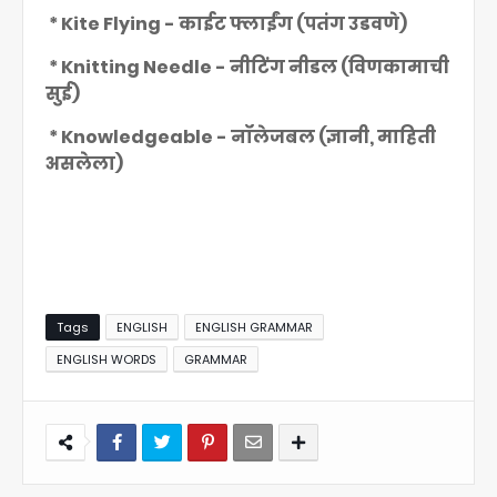
* Kite Flying - काईट फ्लाईंग (पतंग उडवणे)
* Knitting Needle - नीटिंग नीडल (विणकामाची
सुई)
* Knowledgeable - नॉलेजबल (ज्ञानी, माहिती
असलेला)
Tags
ENGLISH
ENGLISH GRAMMAR
ENGLISH WORDS
GRAMMAR