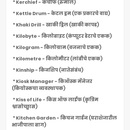
* Kerchief - कर्चीफ (रुमाल)
* Kettle Drum - केटल ड्रम (एक प्रकारचे वाद्य)
* Khaki Drill - खाकी ड्रिल (खाकी कापड)
* Kilobyte - किलोबाइट (कंप्यूटर डेटाचे एकक)
* Kilogram - किलोग्राम (वजनाचे एकक)
* Kilometre - किलोमीटर (लांबीचे एकक)
* Kinship - किनशिप (नातेसंबंध)
* Kiosk Manager - किऑस्क मॅनेजर
(कियोस्कचा व्यवस्थापक)
* Kiss of Life - किस ऑफ लाईफ (कृत्रिम
श्वासोच्छ्वास)
* Kitchen Garden - किचन गार्डन (घराशेजारील
भाजीपाला बाग)