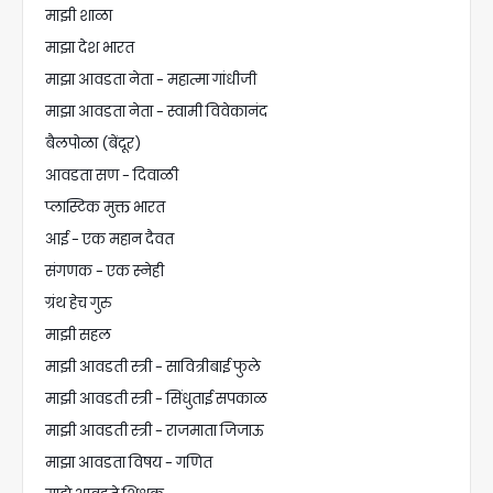
माझी शाळा
माझा देश भारत
माझा आवडता नेता - महात्मा गांधीजी
माझा आवडता नेता - स्वामी विवेकानंद
बैलपोळा (बेंदूर)
आवडता सण - दिवाळी
प्लास्टिक मुक्त भारत
आई - एक महान दैवत
संगणक - एक स्नेही
ग्रंथ हेच गुरु
माझी सहल
माझी आवडती स्त्री - सावित्रीबाई फुले
माझी आवडती स्त्री - सिंधुताई सपकाळ
माझी आवडती स्त्री - राजमाता जिजाऊ
माझा आवडता विषय - गणित