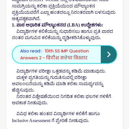
ಸಾಮಗ್ರಿಯನ್ನು ಕಲಿಕಾ ಪ್ರಕ್ರಿಯೆಯಿಂದ ಮೌಲ್ಯಾಂಕನ
ಪ್ರಕ್ರಿಯೆಯವರೆಗೆ ಎಲ್ಲಾ ಹಂತದಲ್ಲೂ ನಿರಂತರವಾಗಿ ಬಳಸುವುದು
ಅತ್ಯವಶ್ಯಕವಾಗಿದೆ.
1. ಪಾಠ ಆಧಾರಿತ ಮೌಲ್ಯಾಂಕನದ (LBA) ಉದ್ದೇಶಗಳು:
ವಿದ್ಯಾರ್ಥಿಗಳ ಕಲಿಕೆಯನ್ನು ಸುಧಾರಿಸಲು ಹಾಗೂ ಪ್ರತಿ ಪಾಠದ
ನಂತರ ಮಗುವಿನ ಕಲಿಕೆಯನ್ನು ದೃಢೀಕರಿಸಿಕೊಳ್ಳುವುದು.
Also read :
10th SS IMP Question
Answers 2 - ब्रिटीश सत्तेचा विस्तार
ವಿದ್ಯಾರ್ಥಿಗಳ ಪರೀಕ್ಷಾ ಒತ್ತಡವನ್ನು ಕಡಿಮೆ ಮಾಡುವುದು.
ಮಕ್ಕಳ ಪ್ರಗತಿಯನ್ನು ಗುರುತಿಸುವಲ್ಲಿ ಪರೀಕ್ಷಾ
ಅವಲಂಬನೆಯನ್ನು ಕಡಿಮೆ ಮಾಡಿ ಕಲಿಕಾ ಸಾಮರ್ಥ್ಯವನ್ನು
ಹೆಚ್ಚಿಸುವುದು.
ನಿರಂತರ ವಿಶ್ಲೇಷಣೆಯಿಂದ ನಿಗದಿತ ಕಲಿಕಾ ಫಲಗಳ ಗಳಿಕೆಗೆ
ಅವಕಾಶ ನೀಡುವುದು.
ವಿವಿಧ ಕಲಿಕಾ ಹಂತದ ವಿದ್ಯಾರ್ಥಿಗಳ ಕಲಿಕೆಗೆ ಹಾಗೂ
Inclusive Assessment ಗೆ ಪ್ರೇರಣೆ ನೀಡುವುದು.