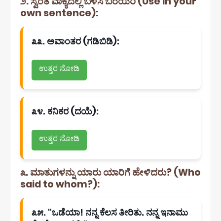
೨. ಸ್ವಂತ ವಾಕ್ಯದಲ್ಲಿ ಬಳಸಿ ಬರೆಯಿರಿ (Use in your
own sentence):
೩೩. ಅವಾಂತರ (ಗಡಿಬಿಡಿ):
ಉತ್ತರ ನೋಡಿ
೩೪. ಕನಿಕರ (ದಯೆ):
ಉತ್ತರ ನೋಡಿ
೩. ಮಾತುಗಳನ್ನು ಯಾರು ಯಾರಿಗೆ ಹೇಳಿದರು? (Who
said to whom?):
೩೫. "ಒಡೆಯಾ! ನನ್ನ ಕೆಲಸ ತೀರಿತು. ನನ್ನ ಇನಾಮು