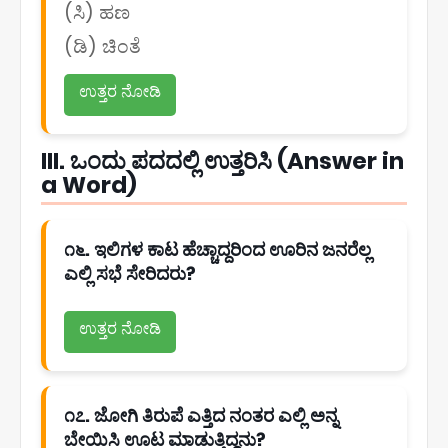
(ಸಿ) ಹಣ
(ಡಿ) ಚಿಂತೆ
ಉತ್ತರ ನೋಡಿ
III. ಒಂದು ಪದದಲ್ಲಿ ಉತ್ತರಿಸಿ (Answer in
a Word)
೧೬. ಇಲಿಗಳ ಕಾಟ ಹೆಚ್ಚಾದ್ದರಿಂದ ಊರಿನ ಜನರೆಲ್ಲ
ಎಲ್ಲಿ ಸಭೆ ಸೇರಿದರು?
ಉತ್ತರ ನೋಡಿ
೧೭. ಜೋಗಿ ತಿರುಪೆ ಎತ್ತಿದ ನಂತರ ಎಲ್ಲಿ ಅನ್ನ
ಬೇಯಿಸಿ ಊಟ ಮಾಡುತ್ತಿದ್ದನು?