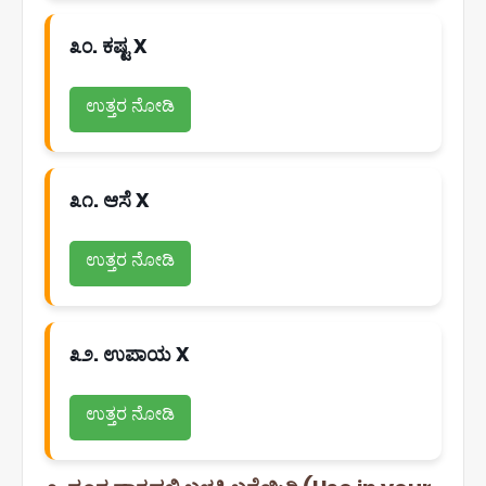
೩೦. ಕಷ್ಟ X
ಉತ್ತರ ನೋಡಿ
೩೧. ಆಸೆ X
ಉತ್ತರ ನೋಡಿ
೩೨. ಉಪಾಯ X
ಉತ್ತರ ನೋಡಿ