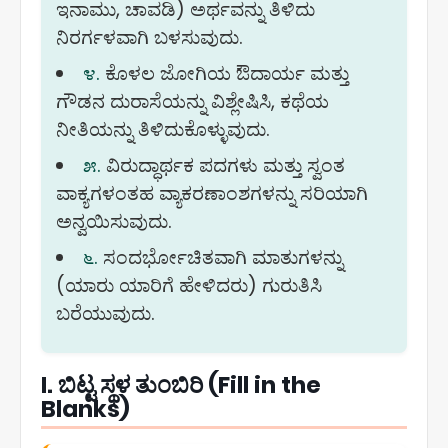
ಇನಾಮು, ಚಾವಡಿ) ಅರ್ಥವನ್ನು ತಿಳಿದು
ನಿರರ್ಗಳವಾಗಿ ಬಳಸುವುದು.
೪.
ಕೊಳಲ ಜೋಗಿಯ ಔದಾರ್ಯ ಮತ್ತು
ಗೌಡನ ದುರಾಸೆಯನ್ನು ವಿಶ್ಲೇಷಿಸಿ, ಕಥೆಯ
ನೀತಿಯನ್ನು ತಿಳಿದುಕೊಳ್ಳುವುದು.
೫.
ವಿರುದ್ಧಾರ್ಥಕ ಪದಗಳು ಮತ್ತು ಸ್ವಂತ
ವಾಕ್ಯಗಳಂತಹ ವ್ಯಾಕರಣಾಂಶಗಳನ್ನು ಸರಿಯಾಗಿ
ಅನ್ವಯಿಸುವುದು.
೬.
ಸಂದರ್ಭೋಚಿತವಾಗಿ ಮಾತುಗಳನ್ನು
(ಯಾರು ಯಾರಿಗೆ ಹೇಳಿದರು) ಗುರುತಿಸಿ
ಬರೆಯುವುದು.
I. ಬಿಟ್ಟ ಸ್ಥಳ ತುಂಬಿರಿ (Fill in the
Blanks)