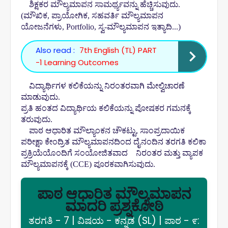
ಶಿಕ್ಷಕರ ಮೌಲ್ಯಮಾಪನ ಸಾಮರ್ಥ್ಯವನ್ನು ಹೆಚ್ಚಿಸುವುದು.
(ಮೌಖಿಕ, ಪ್ರಾಯೋಗಿಕ, ಸಹವರ್ತಿ ಮೌಲ್ಯಮಾಪನ
ಯೋಜನೆಗಳು, Portfolio, ಸ್ವ-ಮೌಲ್ಯಮಾಪನ ಇತ್ಯಾದಿ...)
Also read :
7th English (TL) PART
-1 Learning Outcomes
ವಿದ್ಯಾರ್ಥಿಗಳ ಕಲಿಕೆಯನ್ನು ನಿರಂತರವಾಗಿ ಮೇಲ್ವಿಚಾರಣೆ
ಮಾಡುವುದು.
ಪ್ರತಿ ಹಂತದ ವಿದ್ಯಾರ್ಥಿಯ ಕಲಿಕೆಯನ್ನು ಪೋಷಕರ ಗಮನಕ್ಕೆ
ತರುವುದು.
ಪಾಠ ಆಧಾರಿತ ಮೌಲ್ಯಾಂಕನ ಚೌಕಟ್ಟು, ಸಾಂಪ್ರದಾಯಿಕ
ಪರೀಕ್ಷಾ ಕೇಂದ್ರಿತ ಮೌಲ್ಯಮಾಪನದಿಂದ ದೈನಂದಿನ ತರಗತಿ ಕಲಿಕಾ
ಪ್ರಕ್ರಿಯೆಯೊಂದಿಗೆ ಸಂಯೋಜಿತವಾದ
ನಿರಂತರ ಮತ್ತು ವ್ಯಾಪಕ
ಮೌಲ್ಯಮಾಪನಕ್ಕೆ (CCE) ಪೂರಕವಾಗಿಸುವುದು.
ಪಾಠ ಆಧಾರಿತ ಮೌಲ್ಯಮಾಪನ
ಮಾದರಿ ಪ್ರಶ್ನಕೋಠಿ
ತರಗತಿ - 7 | ವಿಷಯ - ಕನ್ನಡ (SL) | ಪಾಠ - ೯: