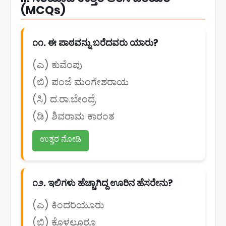
(MCQs)
೧೧. ಈ ಪಾಠವನ್ನು ಬರೆದವರು ಯಾರು?
(ಎ) ಕುವೆಂಪು
(ಬಿ) ಪಂಜೆ ಮಂಗೇಶರಾಯ
(ಸಿ) ದ.ರಾ.ಬೇಂದ್ರೆ
(ಡಿ) ಶಿವರಾಮ ಕಾರಂತ
ಉತ್ತರ ನೋಡಿ
೧೨. ಇಲಿಗಳು ಹೆಚ್ಚಾಗಿದ್ದ ಊರಿನ ಹೆಸರೇನು?
(ಎ) ಕಿಂದರಿಯೂರು
(ಬಿ) ಕೊಳಲೂರೂ