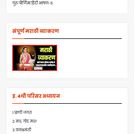
गुरु पौर्णिमा हिंदी भाषण-5
संपूर्ण मराठी व्याकरण
इ. 4थी परिसर अध्ययन
1.प्राणी जगत
2.मध, गोड मध!
3.वनभ्रमंती