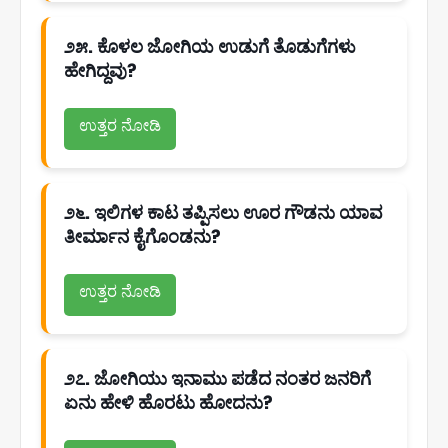
೨೫. ಕೊಳಲ ಜೋಗಿಯ ಉಡುಗೆ ತೊಡುಗೆಗಳು
ಹೇಗಿದ್ದವು?
ಉತ್ತರ ನೋಡಿ
೨೬. ಇಲಿಗಳ ಕಾಟ ತಪ್ಪಿಸಲು ಊರ ಗೌಡನು ಯಾವ
ತೀರ್ಮಾನ ಕೈಗೊಂಡನು?
ಉತ್ತರ ನೋಡಿ
೨೭. ಜೋಗಿಯು ಇನಾಮು ಪಡೆದ ನಂತರ ಜನರಿಗೆ
ಏನು ಹೇಳಿ ಹೊರಟು ಹೋದನು?