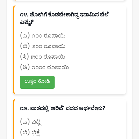
೧೪. ಜೋಗಿಗೆ ಕೊಡಬೇಕಾಗಿದ್ದ ಇನಾಮಿನ ಬೆಲೆ
ಎಷ್ಟು?
(ಎ) ೧೦೦ ರೂಪಾಯಿ
(ಬಿ) ೨೦೦ ರೂಪಾಯಿ
(ಸಿ) ೫೦೦ ರೂಪಾಯಿ
(ಡಿ) ೧೦೦೦ ರೂಪಾಯಿ
ಉತ್ತರ ನೋಡಿ
೧೫. ಪಾಠದಲ್ಲಿ 'ಅರಿವೆ' ಪದದ ಅರ್ಥವೇನು?
(ಎ) ಬಟ್ಟೆ
(ಬಿ) ಭಿಕ್ಷೆ