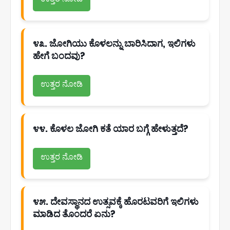
೪೩. ಜೋಗಿಯು ಕೊಳಲನ್ನು ಬಾರಿಸಿದಾಗ, ಇಲಿಗಳು
ಹೇಗೆ ಬಂದವು?
ಉತ್ತರ ನೋಡಿ
೪೪. ಕೊಳಲ ಜೋಗಿ ಕತೆ ಯಾರ ಬಗ್ಗೆ ಹೇಳುತ್ತದೆ?
ಉತ್ತರ ನೋಡಿ
೪೫. ದೇವಸ್ಥಾನದ ಉತ್ಸವಕ್ಕೆ ಹೊರಟವರಿಗೆ ಇಲಿಗಳು
ಮಾಡಿದ ತೊಂದರೆ ಏನು?