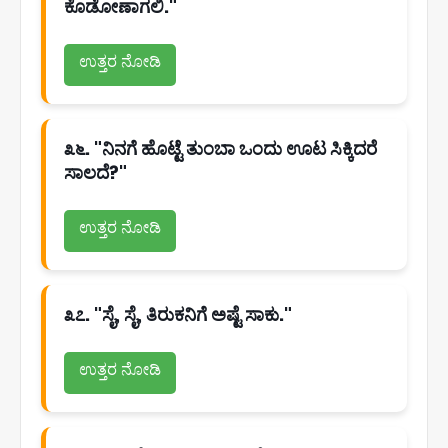
ಕೊಡೋಣಾಗಲಿ."
ಉತ್ತರ ನೋಡಿ
೩೬. "ನಿನಗೆ ಹೊಟ್ಟೆ ತುಂಬಾ ಒಂದು ಊಟ ಸಿಕ್ಕಿದರೆ
ಸಾಲದೆ?"
ಉತ್ತರ ನೋಡಿ
೩೭. "ಸೈ, ಸೈ, ತಿರುಕನಿಗೆ ಅಷ್ಟೆ ಸಾಕು."
ಉತ್ತರ ನೋಡಿ