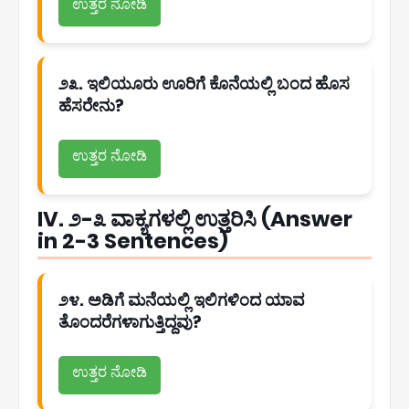
ಉತ್ತರ ನೋಡಿ
೨೩. ಇಲಿಯೂರು ಊರಿಗೆ ಕೊನೆಯಲ್ಲಿ ಬಂದ ಹೊಸ
ಹೆಸರೇನು?
ಉತ್ತರ ನೋಡಿ
IV. ೨-೩ ವಾಕ್ಯಗಳಲ್ಲಿ ಉತ್ತರಿಸಿ (Answer
in 2-3 Sentences)
೨೪. ಅಡಿಗೆ ಮನೆಯಲ್ಲಿ ಇಲಿಗಳಿಂದ ಯಾವ
ತೊಂದರೆಗಳಾಗುತ್ತಿದ್ದವು?
ಉತ್ತರ ನೋಡಿ