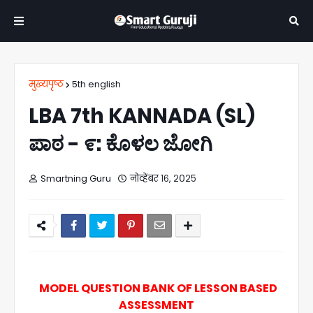
मुख्यपृष्ठ
5th english
LBA 7th KANNADA (SL)
ಪಾಠ - ೯: ಕೊಳಲ ಜೋಗಿ
Smartning Guru
नोव्हेंबर १६, २०२५
MODEL QUESTION BANK OF LESSON BASED
ASSESSMENT