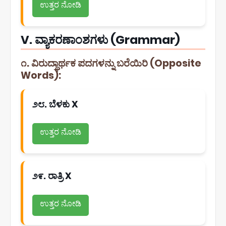
ಉತ್ತರ ನೋಡಿ
V. ವ್ಯಾಕರಣಾಂಶಗಳು (Grammar)
೧. ವಿರುದ್ಧಾರ್ಥಕ ಪದಗಳನ್ನು ಬರೆಯಿರಿ (Opposite
Words):
೨೮. ಬೆಳಕು X
ಉತ್ತರ ನೋಡಿ
೨೯. ರಾತ್ರಿ X
ಉತ್ತರ ನೋಡಿ