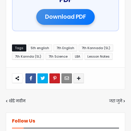
Download PDF
Tags
5th english
7th English
7th Kannada (SL)
7th Kannda (SL)
7th Science
LBA
Lesson Notes
थोडे नवीन
जरा जुने
Follow Us