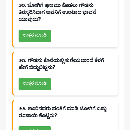
೨೦. ಜೋಗಿಗೆ ಇನಾಮು ಕೊಡಲು ಗೌಡನು
ತಿರಸ್ಕರಿಸಿದಾಗ ಅವನಿಗೆ ಉಂಟಾದ ಭಾವನೆ
ಯಾವುದು?
ಉತ್ತರ ನೋಡಿ
೨೧. ಗೌಡನು ಕೊನೆಯಲ್ಲಿ ಕುಣಿಯಲಾರದೆ ಕೆಳಗೆ
ಹೇಗೆ ಬಿದ್ದುಬಿಟ್ಟನು?
ಉತ್ತರ ನೋಡಿ
೨೨. ಊರಿನವರು ವಂತಿಗೆ ಮಾಡಿ ಜೋಗಿಗೆ ಎಷ್ಟು
ರೂಪಾಯಿ ಕೊಟ್ಟರು?