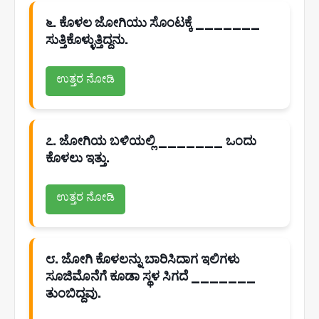
೬. ಕೊಳಲ ಜೋಗಿಯು ಸೊಂಟಕ್ಕೆ _______
ಸುತ್ತಿಕೊಳ್ಳುತ್ತಿದ್ದನು.
ಉತ್ತರ ನೋಡಿ
೭. ಜೋಗಿಯ ಬಳಿಯಲ್ಲಿ _______ ಒಂದು
ಕೊಳಲು ಇತ್ತು.
ಉತ್ತರ ನೋಡಿ
೮. ಜೋಗಿ ಕೊಳಲನ್ನು ಬಾರಿಸಿದಾಗ ಇಲಿಗಳು
ಸೂಜಿಮೊನೆಗೆ ಕೂಡಾ ಸ್ಥಳ ಸಿಗದೆ _______
ತುಂಬಿದ್ದವು.