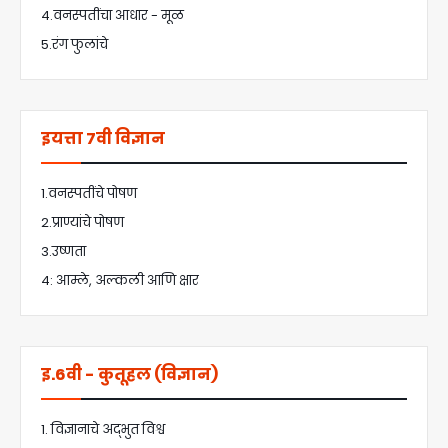
4.वनस्पतींचा आधार - मूळ
5.रंग फुलांचे
इयत्ता 7वी विज्ञान
1.वनस्पतींचे पोषण
2.प्राण्यांचे पोषण
3.उष्णता
4: आम्ले, अल्कली आणि क्षार
इ.6वी - कुतूहल (विज्ञान)
1. विज्ञानाचे अद्भुत विश्व