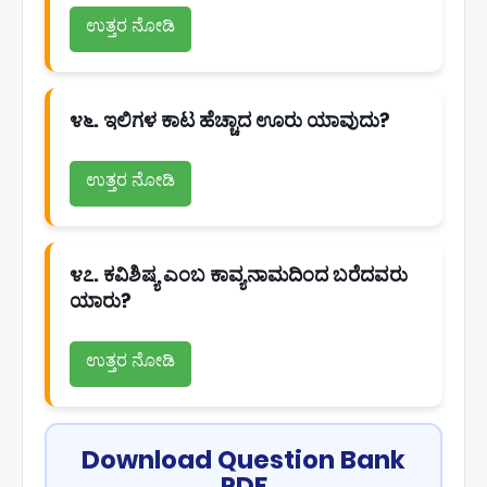
ಉತ್ತರ ನೋಡಿ
೪೬. ಇಲಿಗಳ ಕಾಟ ಹೆಚ್ಚಾದ ಊರು ಯಾವುದು?
ಉತ್ತರ ನೋಡಿ
೪೭. ಕವಿಶಿಷ್ಯ ಎಂಬ ಕಾವ್ಯನಾಮದಿಂದ ಬರೆದವರು
ಯಾರು?
ಉತ್ತರ ನೋಡಿ
Download Question Bank
PDF