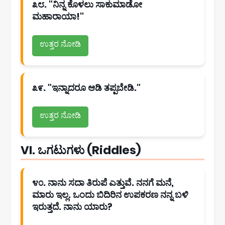
೩೮. "ನಿನ್ನ ಕೊಳಲು ಸಾಕುಮಾಡೋ
ಮಹಾರಾಯಾ!"
ಉತ್ತರ ನೋಡಿ
೩೯. "ಇನ್ನಾದರೂ ಆಡಿ ತಪ್ಪಬೇಡಿ."
ಉತ್ತರ ನೋಡಿ
VI. ಒಗಟುಗಳು (Riddles)
೪೦. ನಾನು ಸದಾ ತಿರುಪೆ ಎತ್ತುವೆ. ನನಗೆ ಮನೆ,
ಮಾರು ಇಲ್ಲ. ಒಂದು ಬಿದಿರಿನ ಉಪಕರಣ ನನ್ನ ಬಳಿ
ಇರುತ್ತದೆ. ನಾನು ಯಾರು?