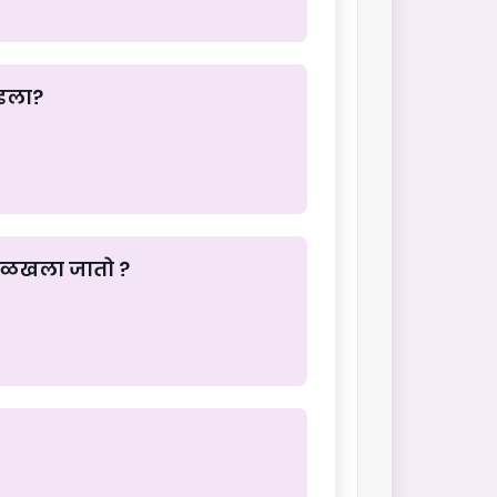
ंडला?
ओळखला जातो ?