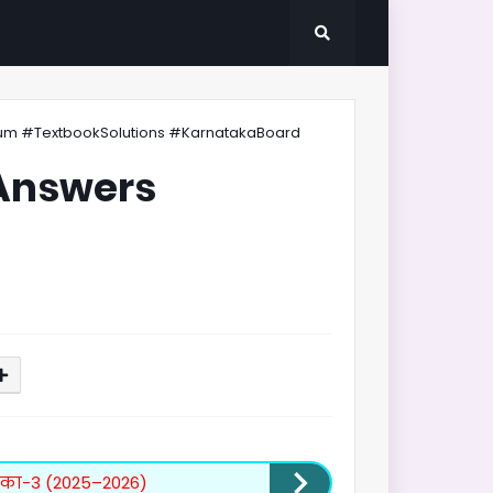
um #TextbookSolutions #KarnatakaBoard
 Answers
्रिका-3 (2025–2026)