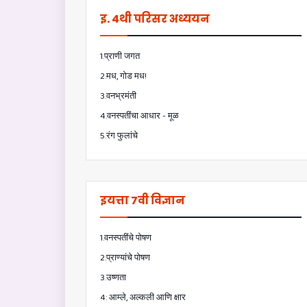
इ. 4थी परिसर अध्ययन
1.प्राणी जगत
2.मध, गोड मध!
3.वनभ्रमंती
4.वनस्पतींचा आधार - मूळ
5.रंग फुलांचे
इयत्ता 7वी विज्ञान
1.वनस्पतींचे पोषण
2.प्राण्यांचे पोषण
3.उष्णता
4: आम्ले, अल्कली आणि क्षार