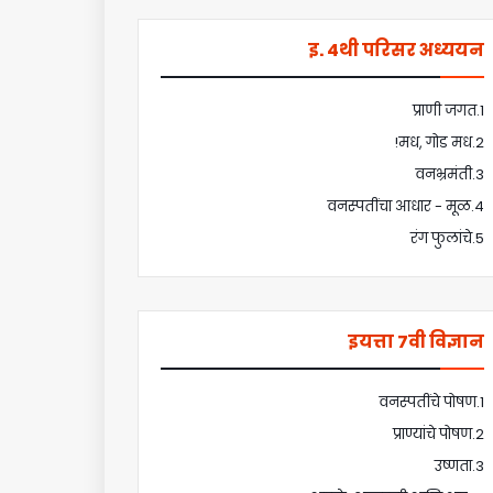
इ. 4थी परिसर अध्ययन
1.प्राणी जगत
2.मध, गोड मध!
3.वनभ्रमंती
4.वनस्पतींचा आधार - मूळ
5.रंग फुलांचे
इयत्ता 7वी विज्ञान
1.वनस्पतींचे पोषण
2.प्राण्यांचे पोषण
3.उष्णता