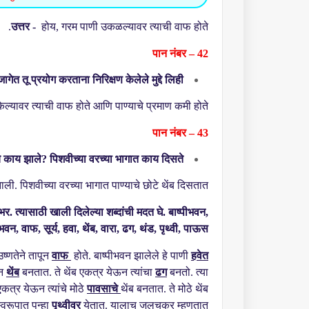
उत्तर -
होय
,
गरम पाणी उकळल्यावर त्याची वाफ होते.
पान नंबर – 42
जागेत तू प्रयोग करताना निरिक्षण केलेले मुद्दे लिही:
ेल्यावर त्याची वाफ होते आणि पाण्याचे प्रमाण कमी होते.
पान नंबर – 43
े काय झाले
?
पिशवीच्या वरच्या भागात काय दिसते
ी. पिशवीच्या वरच्या भागात पाण्याचे छोटे थेंब दिसतात.
भर. त्यासाठी खाली दिलेल्या शब्दांची मदत घे. बाष्पीभवन
,
भवन
,
वाफ
,
सूर्य
,
हवा
,
थेंब
,
वारा
,
ढग
,
थंड
,
पृथ्वी
,
पाऊस.
ष्णतेने तापून
वाफ
होते. बाष्पीभवन झालेले हे पाणी
हवेत
ान
थेंब
बनतात. ते थेंब एकत्र येऊन त्यांचा
ढग
बनतो. त्या
त्र येऊन त्यांचे मोठे
पावसाचे
थेंब बनतात. ते मोठे थेंब
्वरूपात पुन्हा
पृथ्वीवर
येतात. यालाच जलचक्र म्हणतात.