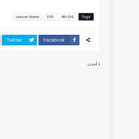
Lesson Notes
EVS
4th EVS
Tags
Twitter
Facebook
أحدث