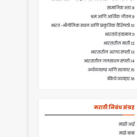
8.सामाजिक स्तर
9.श्रम आणि आर्थिक जीवन
10.भारत -भौगोलिक स्थान आणि प्राकृतिक वैशिष्ट्ये
11.भारताचे हवामान
12.भारतातील माती
13.भारतातील अरण्य संपत्ती
14.भारतातील जलसाधन संपत्ती
15.अर्थव्यवस्था आणि सरकार
16.बँकेचे व्यवहार
मराठी निबंध संग्रह
माझी आई
माझे बाबा