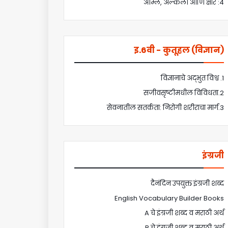
4: आम्ले, अल्कली आणि क्षार
इ.6वी - कुतूहल (विज्ञान)
1. विज्ञानाचे अद्भुत विश्व
2.सजीवसृष्टीमधील विविधता
3.सेवनातील सतर्कता: निरोगी शरीराचा मार्ग
इंग्रजी
दैनंदिन उपयुक्त इंग्रजी शब्द
English Vocabulary Builder Books
A चे इंग्रजी शब्द व मराठी अर्थ
B चे इंग्रजी शब्द व मराठी अर्थ