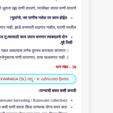
ी धुताना खूप पाणी वापरणे
,
गरजेपेक्षा जास्त पाणी वापरणे.
?
मुलांनो
,
जर पाणीच नसेल तर काय होईल
णार नाही
,
झाडे-वनस्पती वाढणार नाहीत
,
प्राणी मरतील.
वाल तू त्यासाठी काय उपाय करणार त्याबदलचे दोन
मुद्दे लिही.
 गळत असल्यास लगेच दुरुस्त करायला सांगणार.
रजेनुसारच पाणी वापरणार
,
वाया घालवणार नाही.
पान नंबर – 50
 KANNADA (SL) ಗದ್ಯ - ೯: ಎದೆಗುಂದದ ಧೀರರು
पाण्याची बचत कशी करावी:
inwater harvesting / Rainwater collection)
 कमी पाणी वापरा किंवा पाण्याचा योग्य वापर करा.