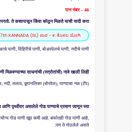
पान नंबर – 46
परतो. ते कशापासून किंवा कोठून मिळते याची यादी करा:
 7th KANNADA (SL) ಪಾಠ - ೯: ಕೊಳಲ ಜೋಗಿ
ाचे पाणी
,
विहिरीचे पाणी
,
बोअरवेलचे पाणी
,
नदीचे पाणी.
ाणी मिळवण्याच्या साधनांची (स्त्रोतांची) नावे खाली लिही:
र
,
नदी
,
तलाव
,
कूपनलिका (बोरवेल)
,
पाण्याचा नळ (टॅप).
ा आणि पृथ्वीवर असलेले गोड पाण्याचे प्रमाण जाणून घ्या:
यायोग्य गोड पाणी खूप कमी आहे. बर्फातही गोड पाणी आहे
,
पण ते गोठलेले असते.