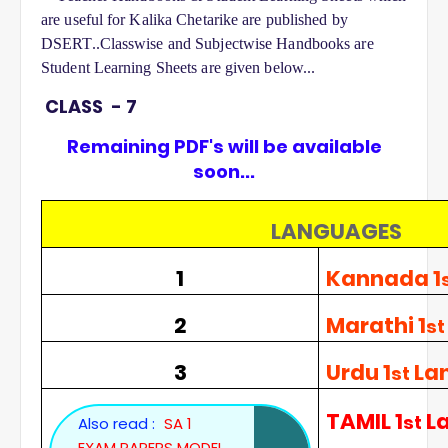
are useful for Kalika Chetarike are published by 
DSERT..Classwise and Subjectwise Handbooks are 
Student Learning Sheets are given below...
CLASS - 7
Remaining PDF's will be available
soon...
LANGUAGES
1
Kannada 1
2
Marathi 1
st
3
Urdu 1
La
st
TAMIL 1
L
st
Also read :
SA 1
EXAM PAPERS MODEL