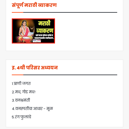
संपूर्ण मराठी व्याकरण
इ. 4थी परिसर अध्ययन
1.प्राणी जगत
2.मध, गोड मध!
3.वनभ्रमंती
4.वनस्पतींचा आधार - मूळ
5.रंग फुलांचे