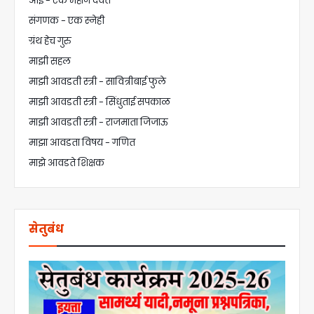
आई - एक महान दैवत
संगणक - एक स्नेही
ग्रंथ हेच गुरु
माझी सहल
माझी आवडती स्त्री - सावित्रीबाई फुले
माझी आवडती स्त्री - सिंधुताई सपकाळ
माझी आवडती स्त्री - राजमाता जिजाऊ
माझा आवडता विषय - गणित
माझे आवडते शिक्षक
सेतुबंध