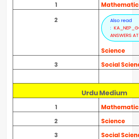
1
Mathematic
2
Also read
:
KA_NEP_G
ANSWERS ATT
Science
3
Social Scien
Urdu Medium
1
Mathematic
2
Science
3
Social Scien