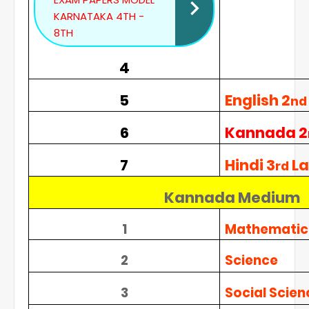
KARNATAKA 4TH -
8TH
4
5
English 2
nd
6
Kannada 2
7
Hindi 3
L
rd
Kannada Medium
1
Mathematic
2
Science
3
Social Scien