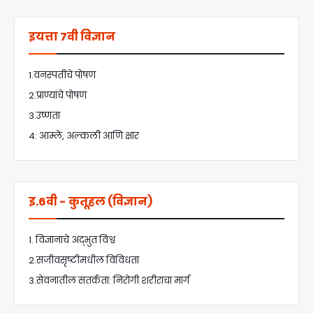
इयत्ता 7वी विज्ञान
1.वनस्पतींचे पोषण
2.प्राण्यांचे पोषण
3.उष्णता
4: आम्ले, अल्कली आणि क्षार
इ.6वी - कुतूहल (विज्ञान)
1. विज्ञानाचे अद्भुत विश्व
2.सजीवसृष्टीमधील विविधता
3.सेवनातील सतर्कता: निरोगी शरीराचा मार्ग