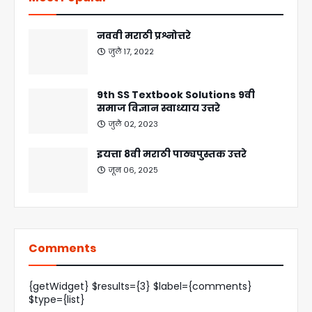
नववी मराठी प्रश्नोत्तरे
जुलै १७, २०२२
9th SS Textbook Solutions 9वी
समाज विज्ञान स्वाध्याय उत्तरे
जुलै ०२, २०२३
इयत्ता 8वी मराठी पाठ्यपुस्तक उत्तरे
जून ०६, २०२५
Comments
{getWidget} $results={3} $label={comments}
$type={list}