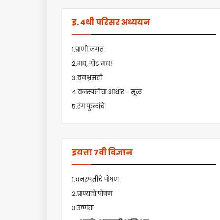
इ. 4थी परिसर अध्ययन
1.प्राणी जगत
2.मध, गोड मध!
3.वनभ्रमंती
4.वनस्पतींचा आधार - मूळ
5.रंग फुलांचे
इयत्ता 7वी विज्ञान
1.वनस्पतींचे पोषण
2.प्राण्यांचे पोषण
3.उष्णता