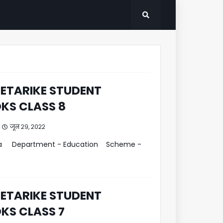
HETARIKE STUDENT
S CLASS 8
जून २९, २०२२
aka Department - Education Scheme -
HETARIKE STUDENT
S CLASS 7