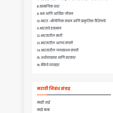
8.सामाजिक स्तर
9.श्रम आणि आर्थिक जीवन
10.भारत -भौगोलिक स्थान आणि प्राकृतिक वैशिष्ट्ये
11.भारताचे हवामान
12.भारतातील माती
13.भारतातील अरण्य संपत्ती
14.भारतातील जलसाधन संपत्ती
15.अर्थव्यवस्था आणि सरकार
16.बँकेचे व्यवहार
मराठी निबंध संग्रह
माझी आई
माझे बाबा