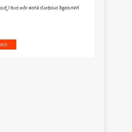
ಲ್ಲಿ 1 ರಿಂದ ೫ನೇ ತರಗತಿ ಬೋಧಿಸುವ ಶಿಕ್ಷಕರುಗಳಿಗೆ
 करा