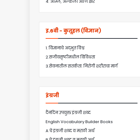
4: आम्ले, अल्कली आणि क्षार
इ.6वी - कुतूहल (विज्ञान)
1. विज्ञानाचे अद्भुत विश्व
2.सजीवसृष्टीमधील विविधता
3.सेवनातील सतर्कता: निरोगी शरीराचा मार्ग
इंग्रजी
दैनंदिन उपयुक्त इंग्रजी शब्द
English Vocabulary Builder Books
A चे इंग्रजी शब्द व मराठी अर्थ
B चे इंग्रजी शब्द व मराठी अर्थ