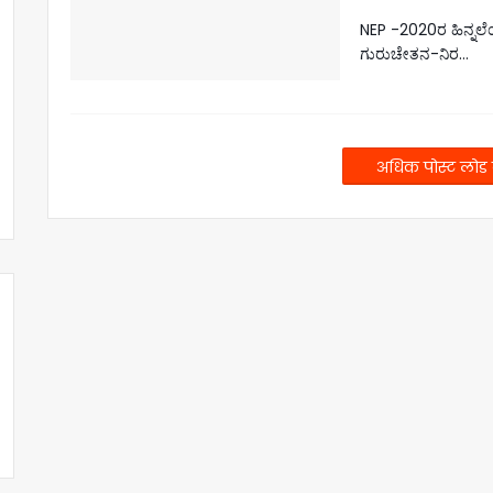
NEP -2020ರ ಹಿನ್ನಲೆಯ
ಗುರುಚೇತನ-ನಿರ…
अधिक पोस्ट लोड