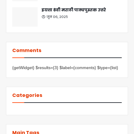
इयत्ता 8वी मराठी पाठ्यपुस्तक उत्तरे
जून ०६, २०२५
Comments
{getWidget} $results={3} $label={comments} $type={list}
Categories
Main Tags