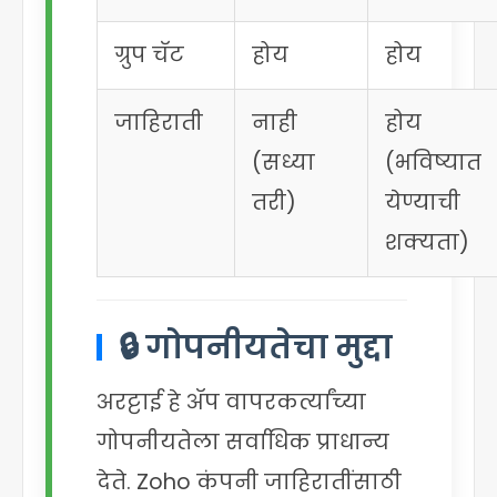
ग्रुप चॅट
होय
होय
जाहिराती
नाही
होय
(सध्या
(भविष्यात
तरी)
येण्याची
शक्यता)
🔒 गोपनीयतेचा मुद्दा
अरट्टाई हे ॲप वापरकर्त्यांच्या
गोपनीयतेला सर्वाधिक प्राधान्य
देते. Zoho कंपनी जाहिरातींसाठी