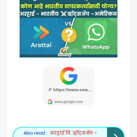
Also read :
अरट्टाई वि. व्हॉट्सॲप –