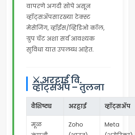
वापरणे अगदी सोपे असून
व्हॉट्सॲपसारख्या टेक्स्ट
मेसेजिंग, व्हॉईस/व्हिडिओ कॉल,
ग्रुप चॅट अशा सर्व आवश्यक
सुविधा यात उपलब्ध आहेत.
⚔️ अरट्टाई वि.
व्हॉट्सॲप – तुलना
वैशिष्ट्य
अरट्टाई
व्हॉट्सॲप
मूळ
Zoho
Meta