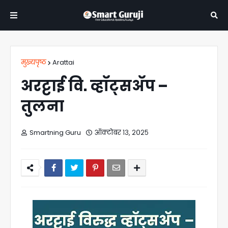
मुख्यपृष्ठ
Arattai
अरट्टाई वि. व्हॉट्सॲप –
तुलना
Smartning Guru
ऑक्टोबर १३, २०२५