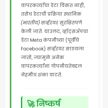
वापरकर्त्यांचा डेटा विकत नाही,
तसेच डेटाची प्रक्रिया स्थानिक
(भारतीय)
सर्व्हरवर सुरक्षितपणे
केली जाते. याउलट, व्हॉट्सॲपचा
डेटा Meta कंपनीच्या (पूर्वीचे
Facebook) सर्व्हरवर साठवला
जातो, ज्यामुळे अनेक
वापरकर्त्यांना गोपनीयतेबद्दल
नेहमीच शंका वाटते.
🚀 निष्कर्ष