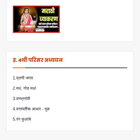
इ. 4थी परिसर अध्ययन
1.प्राणी जगत
2.मध, गोड मध!
3.वनभ्रमंती
4.वनस्पतींचा आधार - मूळ
5.रंग फुलांचे