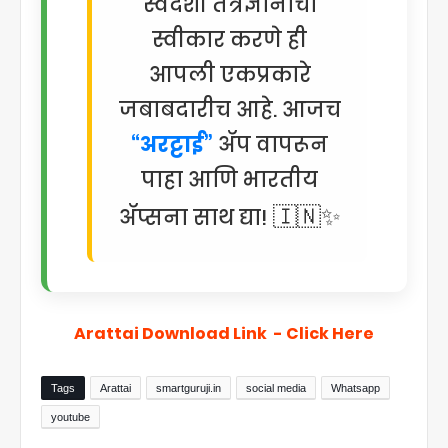
स्वदेशी तंत्रज्ञानाचा
स्वीकार करणे ही
आपली एकप्रकारे
जबाबदारीच आहे. आजच
“अरट्टाई”
ॲप वापरून
पाहा आणि भारतीय
🇮🇳✨
ॲप्सना साथ द्या!
Arattai Download Link - Click Here
Tags
Arattai
smartguruji.in
social media
Whatsapp
youtube