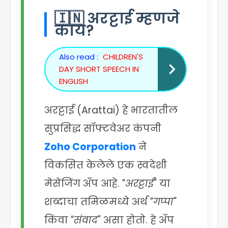
🇮🇳 अरट्टाई म्हणजे
काय?
Also read :
CHILDREN'S
DAY SHORT SPEECH IN
ENGLISH
अरट्टाई (Arattai) हे भारतातील
सुप्रसिद्ध सॉफ्टवेअर कंपनी
Zoho Corporation
ने
विकसित केलेले एक स्वदेशी
मेसेजिंग ॲप आहे.
“अरट्टाई”
या
शब्दाचा तमिळमध्ये अर्थ
“गप्पा”
किंवा
“संवाद”
असा होतो. हे ॲप