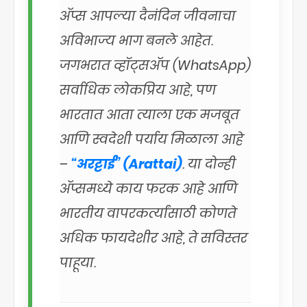
ॲप्स आपल्या दैनंदिन जीवनाचा
अविभाज्य भाग बनले आहेत.
जगभरात व्हॉट्सॲप (WhatsApp)
सर्वाधिक लोकप्रिय आहे, पण
भारतात आता त्याला एक मजबूत
आणि स्वदेशी पर्याय मिळाला आहे
–
“अरट्टाई” (Arattai)
. या दोन्ही
ॲप्समध्ये काय फरक आहे आणि
भारतीय वापरकर्त्यांसाठी कोणते
अधिक फायदेशीर आहे, ते सविस्तर
पाहूया.