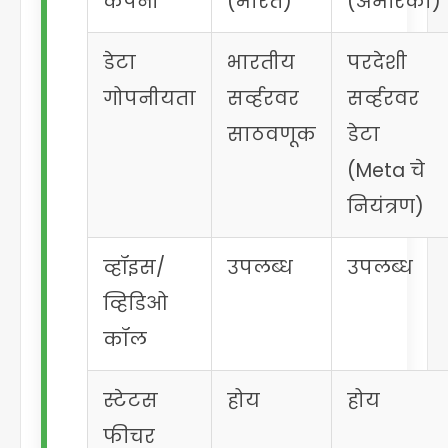
कंपनी
(भारत)
(अमेरिका)
डेटा
भारतीय
परदेशी
गोपनीयता
सर्व्हरवर
सर्व्हरवर
साठवणूक
डेटा
(Meta चे
नियंत्रण)
व्हॉइस/
उपलब्ध
उपलब्ध
व्हिडिओ
कॉल
स्टेटस
होय
होय
फीचर