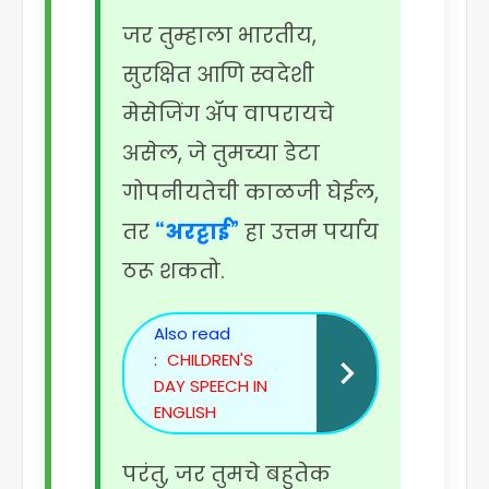
जर तुम्हाला भारतीय,
सुरक्षित आणि स्वदेशी
मेसेजिंग ॲप वापरायचे
असेल, जे तुमच्या डेटा
गोपनीयतेची काळजी घेईल,
तर
“अरट्टाई”
हा उत्तम पर्याय
ठरू शकतो.
Also read
:
CHILDREN'S
DAY SPEECH IN
ENGLISH
परंतु, जर तुमचे बहुतेक