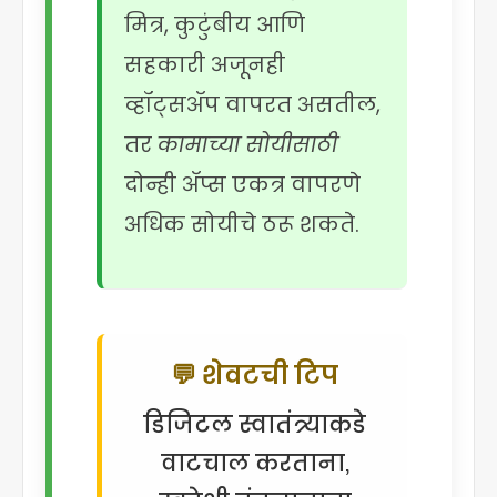
मित्र, कुटुंबीय आणि
सहकारी अजूनही
व्हॉट्सॲप वापरत असतील,
तर
कामाच्या सोयीसाठी
दोन्ही ॲप्स एकत्र वापरणे
अधिक सोयीचे ठरू शकते.
💬 शेवटची टिप
डिजिटल स्वातंत्र्याकडे
वाटचाल करताना,