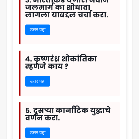
३. भारताकडे येणारा नवीन
जलमार्ग का शोधावा
लागला याबद्दल चर्चा करा.
उत्तर पहा
४. कृष्णरंध्र शोकांतिका
म्हणजे काय ?
उत्तर पहा
५. दुसऱ्या कार्नाटिक युद्धाचे
वर्णन करा.
उत्तर पहा