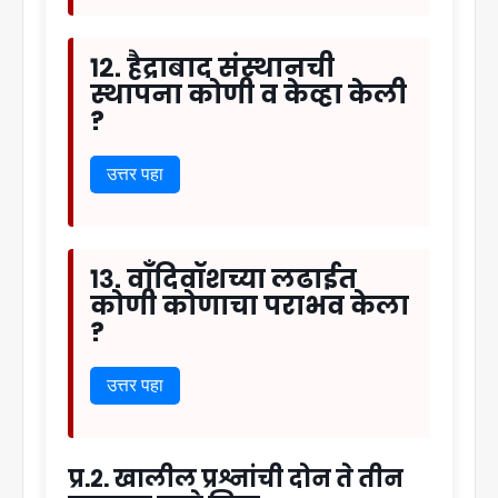
१२. हैद्राबाद संस्थानची
स्थापना कोणी व केव्हा केली
?
उत्तर पहा
१३. वाँदिवॉशच्या लढाईत
कोणी कोणाचा पराभव केला
?
उत्तर पहा
प्र.२. खालील प्रश्नांची दोन ते तीन