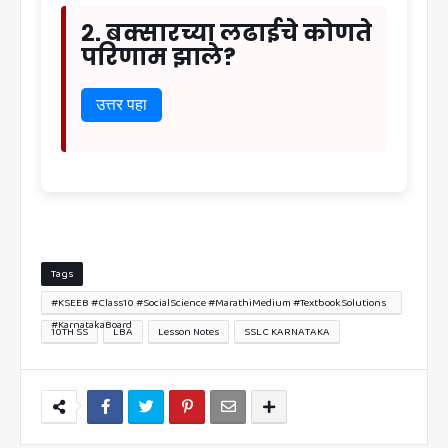
२. बक्सारच्या लढाईचे कोणते
परिणाम झाले?
उत्तर पहा
Tags
#KSEEB #Class10 #SocialScience #MarathiMedium #TextbookSolutions
#KarnatakaBoard
10TH SS
LBA
Lesson Notes
SSLC KARNATAKA