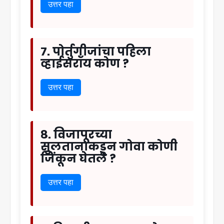
उत्तर पहा
७. पोर्तुगीजांचा पहिला
व्हाईसरॉय कोण ?
उत्तर पहा
८. विजापूरच्या
सुलतानाकडून गोवा कोणी
जिंकून घेतले ?
उत्तर पहा