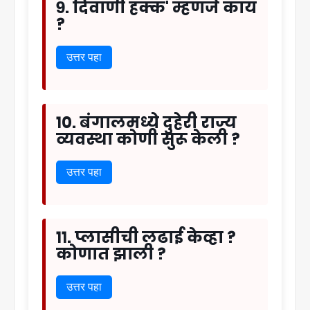
९. दिवाणी हक्क' म्हणजे काय
?
उत्तर पहा
१०. बंगालमध्ये दुहेरी राज्य
व्यवस्था कोणी सुरू केली ?
उत्तर पहा
११. प्लासीची लढाई केव्हा ?
कोणात झाली ?
उत्तर पहा