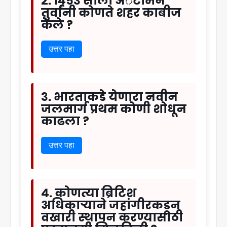
२. १४५३ साली अॅटोमन
तुर्वांनी कोणते शहर काबीज
केले ?
उत्तर पहा
३. भारताकडे येणारा नवीन
जलमार्ग प्रथम कोणी शोधून
काढला ?
उत्तर पहा
४. कोणत्या ब्रिटिश
अधिकाऱ्याने जहांगीरकडून
वखारी स्थापन करण्यासाठी