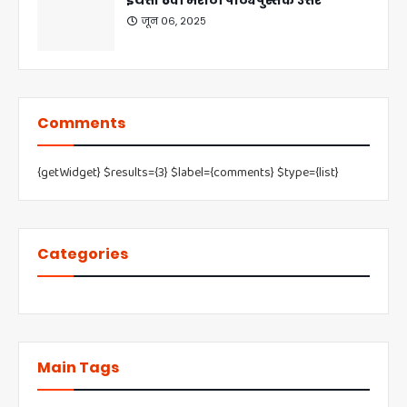
जून ०६, २०२५
Comments
{getWidget} $results={3} $label={comments} $type={list}
Categories
Main Tags