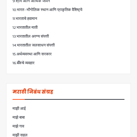
9.श्रम आणि आर्थिक जीवन
10.भारत -भौगोलिक स्थान आणि प्राकृतिक वैशिष्ट्ये
11.भारताचे हवामान
12.भारतातील माती
13.भारतातील अरण्य संपत्ती
14.भारतातील जलसाधन संपत्ती
15.अर्थव्यवस्था आणि सरकार
16.बँकेचे व्यवहार
मराठी निबंध संग्रह
माझी आई
माझे बाबा
माझे गाव
माझी सहल