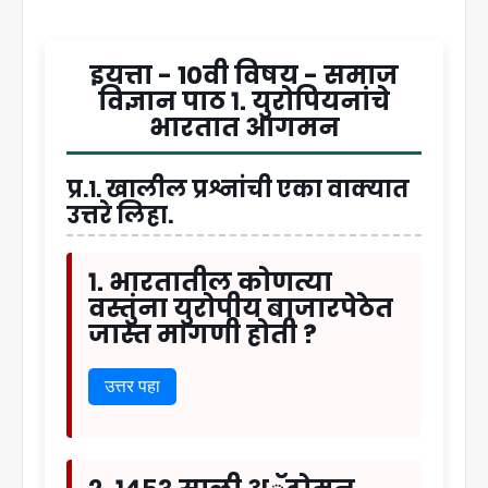
इयत्ता - 10वी विषय - समाज
विज्ञान पाठ १. युरोपियनांचे
भारतात आगमन
प्र.१. खालील प्रश्नांची एका वाक्यात
उत्तरे लिहा.
१. भारतातील कोणत्या
वस्तुंना युरोपीय बाजारपेठेत
जास्त मागणी होती ?
उत्तर पहा