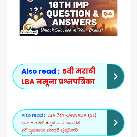
Also read :
5वी मराठी
LBA नमूना प्रश्नपत्रिका
Also read :
LBA 7th KANNADA (SL)
ಭಾಗ - ೨ ತಿಳಿ ಕನ್ನಡ ಪಾಠ ಆಧಾರಿತ
ಮೌಲ್ಯಮಾಪನ ಮಾದರಿ ಪ್ರಶ್ನಕೋಠಿ