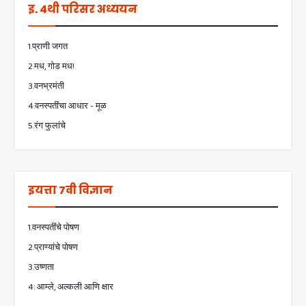
इ. 4थी परिसर अध्ययन
1.प्राणी जगत
2.मध, गोड मध!
3.वनभ्रमंती
4.वनस्पतींचा आधार - मूळ
5.रंग फुलांचे
इयत्ता 7वी विज्ञान
1.वनस्पतींचे पोषण
2.प्राण्यांचे पोषण
3.उष्णता
4: आम्ले, अल्कली आणि क्षार