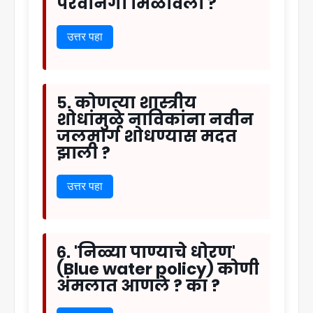
परवानगी मिळविली ?
उत्तर पहा
५. कोणत्या शास्त्रीय
शोधांमुळे नाविकांना नवीन
जलमार्ग शोधण्यास मदत
झाली ?
उत्तर पहा
६. 'निळ्या पाण्याचे धोरण'
(Blue water policy) कोणी
अंमलात आणले ? का ?