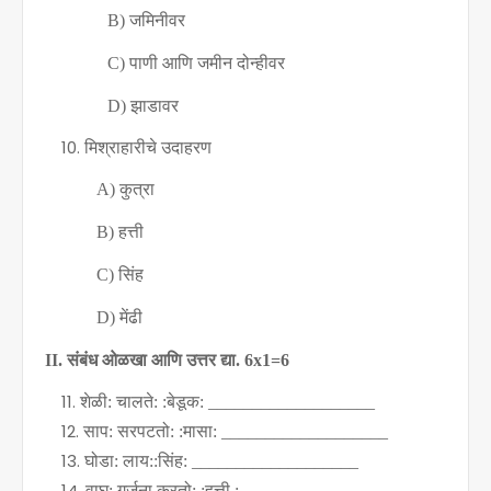
B)
जमिनीवर
C)
पाणी आणि जमीन दोन्हीवर
D)
झाडावर
मिश्राहारीचे उदाहरण
A)
कुत्रा
B)
हत्ती
C)
सिंह
D)
मेंढी
II.
संबंध ओळखा आणि उत्तर द्या.
6x1=6
शेळी: चालते: :बेडूक:
___________________
साप: सरपटतो: :मासा:
___________________
घोडा: लाय::सिंह:
___________________
वाघ: गर्जना करतो: :हत्ती :
____________