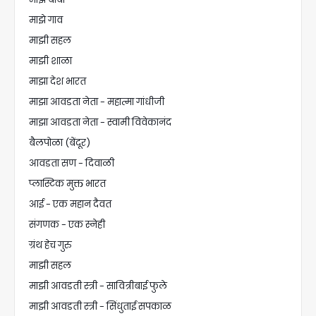
माझे गाव
माझी सहल
माझी शाळा
माझा देश भारत
माझा आवडता नेता - महात्मा गांधीजी
माझा आवडता नेता - स्वामी विवेकानंद
बैलपोळा (बेंदूर)
आवडता सण - दिवाळी
प्लास्टिक मुक्त भारत
आई - एक महान दैवत
संगणक - एक स्नेही
ग्रंथ हेच गुरु
माझी सहल
माझी आवडती स्त्री - सावित्रीबाई फुले
माझी आवडती स्त्री - सिंधुताई सपकाळ