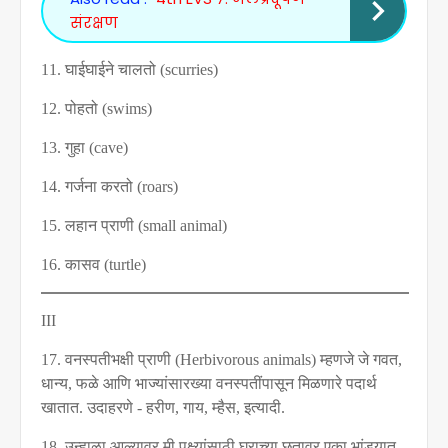
संरक्षण
11.
घाईघाईने चालतो (
scurries)
12.
पोहतो (
swims)
13.
गुहा (
cave)
14.
गर्जना करतो (
roars)
15.
लहान प्राणी (
small animal)
16.
कासव (
turtle)
III
17.
वनस्पतीभक्षी प्राणी (
Herbivorous animals)
म्हणजे जे गवत
,
धान्य
,
फळे आणि भाज्यांसारख्या वनस्पतींपासून मिळणारे पदार्थ
खातात. उदाहरणे - हरीण
,
गाय
,
म्हैस
,
इत्यादी.
18.
उन्हाळा आल्यावर मी पक्ष्यांसाठी घराच्या छतावर एका भांड्यात