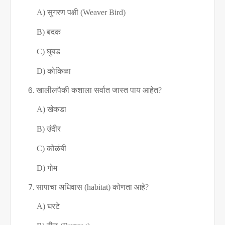
A)
सुगरण पक्षी (
Weaver Bird)
B)
बदक
C)
घुबड
D)
कोकिळा
खालीलपैकी कशाला सर्वात जास्त पाय आहेत
?
A)
खेकडा
B)
उंदीर
C)
कोळंबी
D)
गोम
सापाचा अधिवास (
habitat)
कोणता आहे
?
A)
घरटे