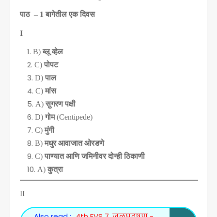
पाठ –
1
बागेतील एक दिवस
I
B)
ब्लू व्हेल
C)
पोपट
D)
पाल
C)
मांस
A)
सुगरण पक्षी
D)
गोम
(Centipede)
C)
मुंगी
B)
मधुर आवाजात ओरडणे
C)
पाण्यात आणि जमिनीवर दोन्ही ठिकाणी
A)
कुत्रा
II
Also read :
4th EVS 7. जलप्रदूषण -