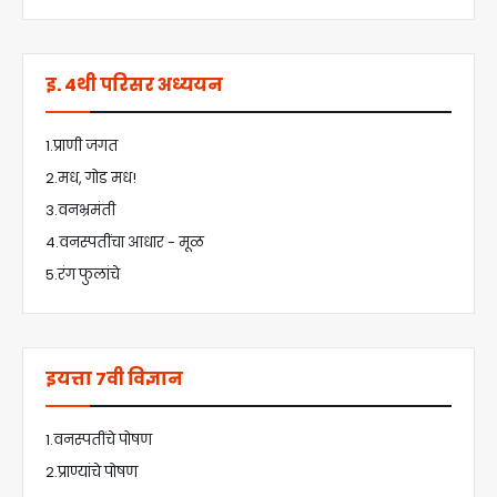
इ. 4थी परिसर अध्ययन
1.प्राणी जगत
2.मध, गोड मध!
3.वनभ्रमंती
4.वनस्पतींचा आधार - मूळ
5.रंग फुलांचे
इयत्ता 7वी विज्ञान
1.वनस्पतींचे पोषण
2.प्राण्यांचे पोषण