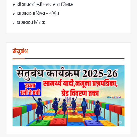
माझी आवडती स्त्री - राजमाता जिजाऊ
माझा आवडता विषय - गणित
माझे आवडते शिक्षक
सेतुबंध