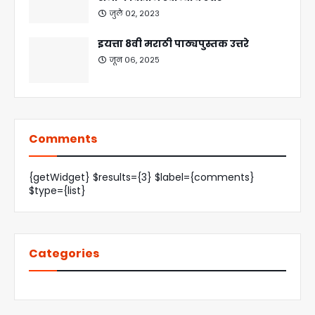
जुलै ०२, २०२३
इयत्ता 8वी मराठी पाठ्यपुस्तक उत्तरे
जून ०६, २०२५
Comments
{getWidget} $results={3} $label={comments}
$type={list}
Categories