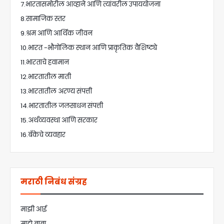
7.भारतासमोरील आव्हाने आणि त्यांवरील उपाययोजना
8.सामाजिक स्तर
9.श्रम आणि आर्थिक जीवन
10.भारत -भौगोलिक स्थान आणि प्राकृतिक वैशिष्ट्ये
11.भारताचे हवामान
12.भारतातील माती
13.भारतातील अरण्य संपत्ती
14.भारतातील जलसाधन संपत्ती
15.अर्थव्यवस्था आणि सरकार
16.बँकेचे व्यवहार
मराठी निबंध संग्रह
माझी आई
माझे बाबा