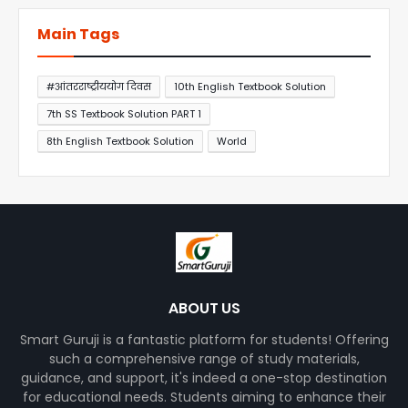
Main Tags
#आंतरराष्ट्रीययोग दिवस
10th English Textbook Solution
7th SS Textbook Solution PART 1
8th English Textbook Solution
World
ABOUT US
Smart Guruji is a fantastic platform for students! Offering
such a comprehensive range of study materials,
guidance, and support, it's indeed a one-stop destination
for educational needs. Students aiming to enhance their