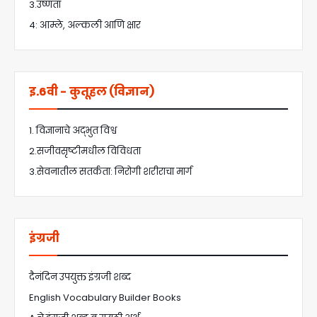
3.उष्णता
4: आम्ले, अल्कली आणि क्षार
इ.6वी - कुतूहल (विज्ञान)
1. विज्ञानाचे अद्भुत विश्व
2.सजीवसृष्टीमधील विविधता
3.सेवनातील सतर्कता: निरोगी शरीराचा मार्ग
इंग्रजी
दैनंदिन उपयुक्त इंग्रजी शब्द
English Vocabulary Builder Books