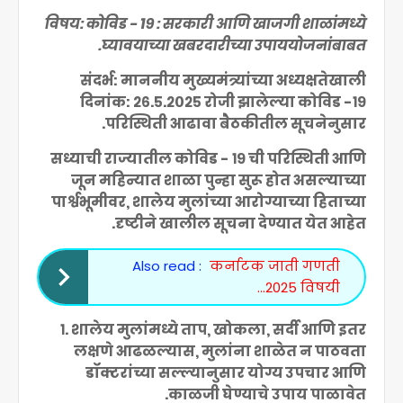
विषय: कोविड - १९ : सरकारी आणि खाजगी शाळांमध्ये
घ्यावयाच्या खबरदारीच्या उपाययोजनांबाबत.
संदर्भ: माननीय मुख्यमंत्र्यांच्या अध्यक्षतेखाली
दिनांक: २६.५.२०२५ रोजी झालेल्या कोविड -१९
परिस्थिती आढावा बैठकीतील सूचनेनुसार.
सध्याची राज्यातील कोविड - १९ ची परिस्थिती आणि
जून महिन्यात शाळा पुन्हा सुरू होत असल्याच्या
पार्श्वभूमीवर, शालेय मुलांच्या आरोग्याच्या हिताच्या
दृष्टीने खालील सूचना देण्यात येत आहेत.
Also read :
कर्नाटक जाती गणती
2025 विषयी...
१. शालेय मुलांमध्ये ताप, खोकला, सर्दी आणि इतर
लक्षणे आढळल्यास, मुलांना शाळेत न पाठवता
डॉक्टरांच्या सल्ल्यानुसार योग्य उपचार आणि
काळजी घेण्याचे उपाय पाळावेत.