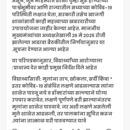
असून, जून महिन्यात शाळा पुन्हा सुरू होण्याच्या
पार्श्वभूमीवर आणि राज्यातील सध्याच्या कोविड-१९
परिस्थिती लक्षात घेता, सरकारी तसेच खाजगी
शाळांसाठी काही महत्त्वाच्या खबरदारीच्या
उपाययोजना जाहीर केल्या आहेत. माननीय
मुख्यमंत्र्यांच्या अध्यक्षतेखाली २६ मे २०२५ रोजी
झालेल्या आढावा बैठकीतील निर्णयानुसार या
सूचना देण्यात आल्या आहेत.
या परिपत्रकानुसार, विद्यार्थ्यांच्या आरोग्याला
प्राधान्य देत काही प्रमुख निर्देश दिले आहेत:
* विद्यार्थ्यांसाठी: मुलांना ताप, खोकला, सर्दी किंवा
इतर कोविड-१९ संबंधित लक्षणे आढळल्यास त्यांना
शाळेत पाठवू नये व डॉक्टरांच्या सल्ल्याने योग्य
उपचार करावेत. लक्षणे पूर्णपणे बरी झाल्यानंतरच
मुलांना शाळेत पाठवावे. जर अशी लक्षणे असलेली
मुले शाळेत आढळली, तर पालकांना सूचित करून
त्यांना तात्काळ घरी पाठवण्यात यावे.