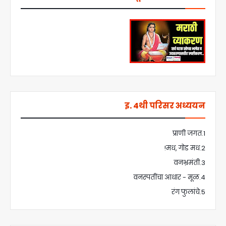
इ. 4थी परिसर अध्ययन
1.प्राणी जगत
2.मध, गोड मध!
3.वनभ्रमंती
4.वनस्पतींचा आधार - मूळ
5.रंग फुलांचे