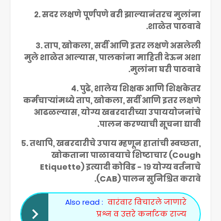
२. सदर लक्षणे पूर्णपणे बरी झाल्यानंतरच मुलांना
शाळेत पाठवावे.
३. ताप, खोकला, सर्दी आणि इतर लक्षणे असलेली
मुले शाळेत आल्यास, पालकांना माहिती देऊन अशा
मुलांना घरी पाठवावे.
४. पुढे, शालेय शिक्षक आणि शिक्षकेतर
कर्मचाऱ्यांमध्ये ताप, खोकला, सर्दी आणि इतर लक्षणे
आढळल्यास, योग्य खबरदारीच्या उपाययोजनांचे
पालन करण्याची सूचना द्यावी.
५. तथापि, खबरदारीचे उपाय म्हणून हातांची स्वच्छता,
खोकताना पाळावयाचे शिष्टाचार (Cough
Etiquette) इत्यादी कोविड - १९ योग्य वर्तनाचे
(CAB) पालन सुनिश्चित करावे.
Also read :
वारंवार विचारले जाणारे
प्रश्न व उत्तरे कर्नाटक राज्य