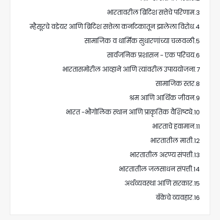
3.भारतावरील ब्रिटिश सत्तेचे परिणाम
4.म्हैसूरचे वडेयर आणि ब्रिटिश सत्तेला कर्नाटकातून झालेला विरोध
5.सामाजिक व धार्मिक सुधारणांच्या चळवळी
6.सार्वजनिक प्रशासन - एक परिचय
7.भारतासमोरील आव्हाने आणि त्यांवरील उपाययोजना
8.सामाजिक स्तर
9.श्रम आणि आर्थिक जीवन
10.भारत -भौगोलिक स्थान आणि प्राकृतिक वैशिष्ट्ये
11.भारताचे हवामान
12.भारतातील माती
13.भारतातील अरण्य संपत्ती
14.भारतातील जलसाधन संपत्ती
15.अर्थव्यवस्था आणि सरकार
16.बँकेचे व्यवहार