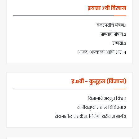
इयत्ता 7वी विज्ञान
1.वनस्पतींचे पोषण
2.प्राण्यांचे पोषण
3.उष्णता
4: आम्ले, अल्कली आणि क्षार
इ.6वी - कुतूहल (विज्ञान)
1. विज्ञानाचे अद्भुत विश्व
2.सजीवसृष्टीमधील विविधता
3.सेवनातील सतर्कता: निरोगी शरीराचा मार्ग