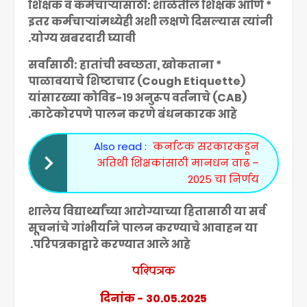
* शिक्षक व कर्मचाऱ्यांसाठी: शाळेतील शिक्षक आणि
इतर कर्मचाऱ्यांमध्येही अशी लक्षणे दिसल्यास त्यांनी
योग्य खबरदारी घ्यावी.
* सर्वांसाठी: हातांची स्वच्छता, खोकताना
पाळावयाचे शिष्टाचार (Cough Etiquette)
यांसारख्या कोविड-१९ अनुरूप वर्तनाचे (CAB)
काटेकोरपणे पालन करणे बंधनकारक आहे.
Also read :
कर्नाटक सरकारकडून
अतिथी शिक्षकांसाठी मानधन वाढ –
2025 चा निर्णय
शालेय विद्यार्थ्यांच्या आरोग्याच्या हितासाठी या सर्व
सूचनांचे गांभीर्याने पालन करण्याचे आवाहन या
परिपत्रकाद्वारे करण्यात आले
आहे.
परिपत्रक
दिनांक - 30.05.2025