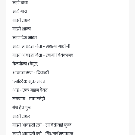
माझे बाबा
माझे गाव
माझी सहल
माझी शाळा
माझा देश भारत
माझा आवडता नेता - महात्मा गांधीजी
माझा आवडता नेता - स्वामी विवेकानंद
बैलपोळा (बेंदूर)
आवडता सण - दिवाळी
प्लास्टिक मुक्त भारत
आई - एक महान दैवत
संगणक - एक स्नेही
ग्रंथ हेच गुरु
माझी सहल
माझी आवडती स्त्री - सावित्रीबाई फुले
माझी आवडती स्त्री - सिंधुताई सपकाळ