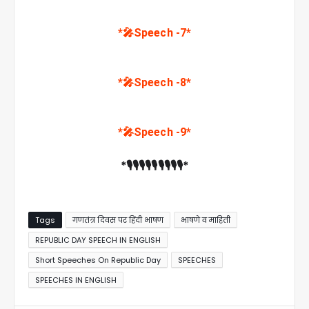
*🎤Speech -7*
*🎤Speech -8*
*🎤Speech -9*
*🎙️🎙️🎙️🎙️🎙️🎙️🎙️🎙️🎙️*
Tags
गणतंत्र दिवस पर हिंदी भाषण
भाषणे व माहिती
REPUBLIC DAY SPEECH IN ENGLISH
Short Speeches On Republic Day
SPEECHES
SPEECHES IN ENGLISH