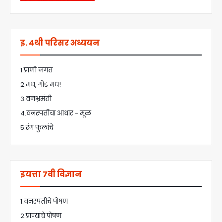
इ. 4थी परिसर अध्ययन
1.प्राणी जगत
2.मध, गोड मध!
3.वनभ्रमंती
4.वनस्पतींचा आधार - मूळ
5.रंग फुलांचे
इयत्ता 7वी विज्ञान
1.वनस्पतींचे पोषण
2.प्राण्यांचे पोषण