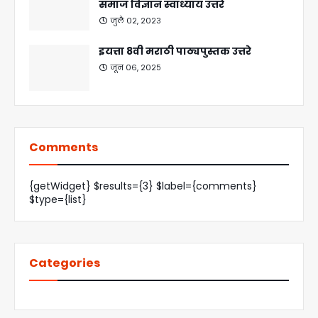
समाज विज्ञान स्वाध्याय उत्तरे
जुलै ०२, २०२३
इयत्ता 8वी मराठी पाठ्यपुस्तक उत्तरे
जून ०६, २०२५
Comments
{getWidget} $results={3} $label={comments}
$type={list}
Categories