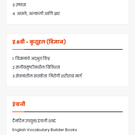
3.उष्णता
4: आम्ले, अल्कली आणि क्षार
इ.6वी - कुतूहल (विज्ञान)
1. विज्ञानाचे अद्भुत विश्व
2.सजीवसृष्टीमधील विविधता
3.सेवनातील सतर्कता: निरोगी शरीराचा मार्ग
इंग्रजी
दैनंदिन उपयुक्त इंग्रजी शब्द
English Vocabulary Builder Books