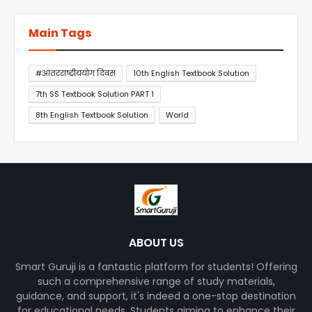
Main Tags
#आंतरराष्ट्रीययोग दिवस
10th English Textbook Solution
7th SS Textbook Solution PART 1
8th English Textbook Solution
World
ABOUT US
Smart Guruji is a fantastic platform for students! Offering
such a comprehensive range of study materials,
guidance, and support, it's indeed a one-stop destination
for educational needs. Students aiming to enhance their