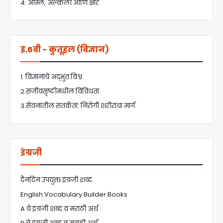
4: आम्ले, अल्कली आणि क्षार
इ.6वी - कुतूहल (विज्ञान)
1. विज्ञानाचे अद्भुत विश्व
2.सजीवसृष्टीमधील विविधता
3.सेवनातील सतर्कता: निरोगी शरीराचा मार्ग
इंग्रजी
दैनंदिन उपयुक्त इंग्रजी शब्द
English Vocabulary Builder Books
A चे इंग्रजी शब्द व मराठी अर्थ