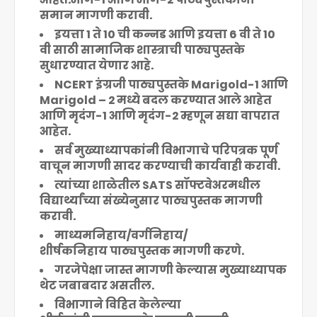
समान मागणी करावी.
इयत्ता 1 ते 10 ची कन्नड आणि इयत्ता 6 वी ते 10
वी साठी सामाजिक शास्त्राची पाठ्यपुस्तके
सुधारण्यात येणार आहे.
NCERT इंग्रजी पाठ्यपुस्तके Marigold-1 आणि
Marigold – 2 मध्ये बदल करण्यात आले आहेत
आणि मृदंग-1 आणि मृदंग-2 म्हणून सद्या वापरात
आहेत.
सर्व मुख्याध्यापकांनी विभागाचे परिपत्रक पूर्ण
वाचून मागणी सादर करण्याची कार्यवाही करावी.
त्यांच्या शाळेतील SATS सॉफ्टवेअरमधील
विद्यार्थ्यांच्या संख्येनुसार पाठ्यपुस्तक मागणी
करावी.
माध्यमनिहाय/वर्गनिहाय/
शीर्षकनिहाय
पाठ्यपुस्तक
मागणी करणे.
गरजेपेक्षा जास्त मागणी केल्यास मुख्याध्यापक
थेट जबाबदार असतील.
विभागाने विहित केलेल्या