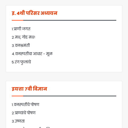
इ. 4थी परिसर अध्ययन
1.प्राणी जगत
2.मध, गोड मध!
3.वनभ्रमंती
4.वनस्पतींचा आधार - मूळ
5.रंग फुलांचे
इयत्ता 7वी विज्ञान
1.वनस्पतींचे पोषण
2.प्राण्यांचे पोषण
3.उष्णता