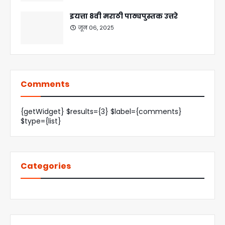
इयत्ता 8वी मराठी पाठ्यपुस्तक उत्तरे
जून ०६, २०२५
Comments
{getWidget} $results={3} $label={comments}
$type={list}
Categories