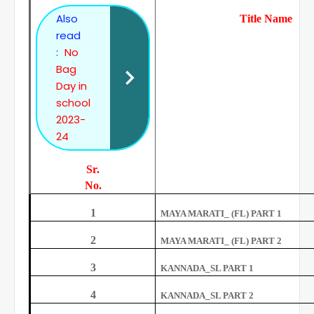
Also
Title Name
read
:
No
Bag
Day in
school
2023-
24
Sr.
No.
1
MAYA MARATI_ (FL) PART 1
2
MAYA MARATI_ (FL) PART 2
3
KANNADA_SL PART 1
4
KANNADA_SL PART 2