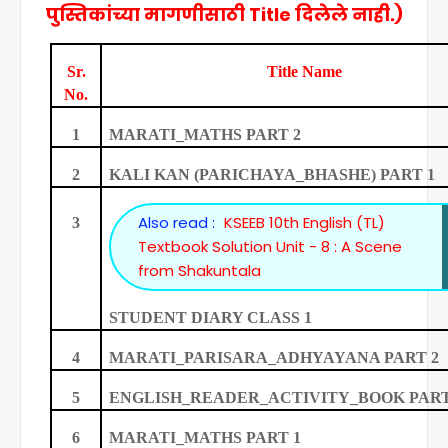
पुस्तिकांच्या मागणीसाठी Title दिलेले नाही.)
Sr.
Title Name
No.
1
MARATI_MATHS PART 2
2
KALI KAN (PARICHAYA_BHASHE) PART 1
Also read :
KSEEB 10th English (TL)
3
Textbook Solution Unit - 8 : A Scene
from Shakuntala
STUDENT DIARY CLASS 1
4
MARATI_PARISARA_ADHYAYANA PART 2
5
ENGLISH_READER_ACTIVITY_BOOK PART
6
MARATI_MATHS PART 1