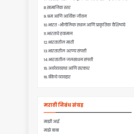
8.सामाजिक स्तर
9.श्रम आणि आर्थिक जीवन
10.भारत -भौगोलिक स्थान आणि प्राकृतिक वैशिष्ट्ये
11.भारताचे हवामान
12.भारतातील माती
13.भारतातील अरण्य संपत्ती
14.भारतातील जलसाधन संपत्ती
15.अर्थव्यवस्था आणि सरकार
16.बँकेचे व्यवहार
मराठी निबंध संग्रह
माझी आई
माझे बाबा