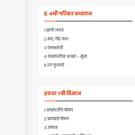
इ. 4थी परिसर अध्ययन
1.प्राणी जगत
2.मध, गोड मध!
3.वनभ्रमंती
4.वनस्पतींचा आधार - मूळ
5.रंग फुलांचे
इयत्ता 7वी विज्ञान
1.वनस्पतींचे पोषण
2.प्राण्यांचे पोषण
3.उष्णता