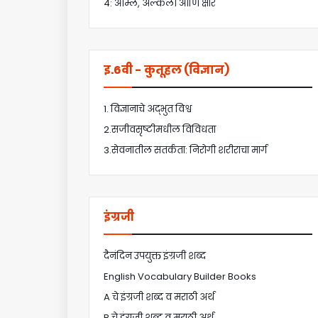
4: आम्ले, अल्कली आणि क्षार
इ.6वी - कुतूहल (विज्ञान)
1. विज्ञानाचे अद्भुत विश्व
2.सजीवसृष्टीमधील विविधता
3.सेवनातील सतर्कता: निरोगी शरीराचा मार्ग
इंग्रजी
दैनंदिन उपयुक्त इंग्रजी शब्द
English Vocabulary Builder Books
A चे इंग्रजी शब्द व मराठी अर्थ
B चे इंग्रजी शब्द व मराठी अर्थ