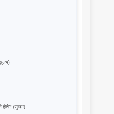
(सुलभ)
े होते? (सुलभ)