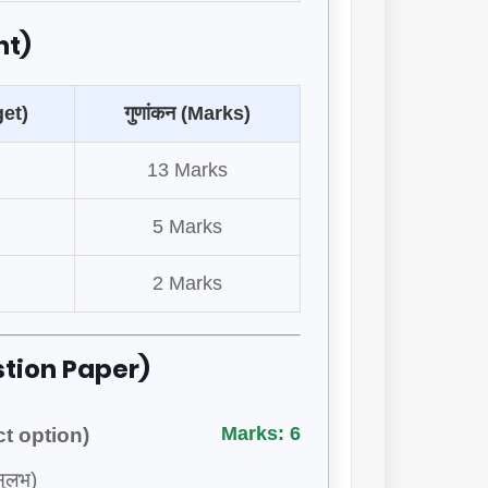
nt)
rget)
गुणांकन (Marks)
13 Marks
5 Marks
2 Marks
estion Paper)
Marks: 6
ect option)
सुलभ)