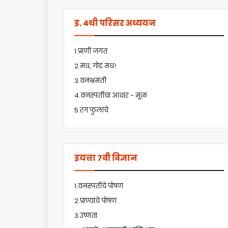
इ. 4थी परिसर अध्ययन
1.प्राणी जगत
2.मध, गोड मध!
3.वनभ्रमंती
4.वनस्पतींचा आधार - मूळ
5.रंग फुलांचे
इयत्ता 7वी विज्ञान
1.वनस्पतींचे पोषण
2.प्राण्यांचे पोषण
3.उष्णता