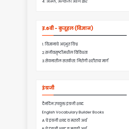
4: आम्ले, अल्कली आणि क्षार
इ.6वी - कुतूहल (विज्ञान)
1. विज्ञानाचे अद्भुत विश्व
2.सजीवसृष्टीमधील विविधता
3.सेवनातील सतर्कता: निरोगी शरीराचा मार्ग
इंग्रजी
दैनंदिन उपयुक्त इंग्रजी शब्द
English Vocabulary Builder Books
A चे इंग्रजी शब्द व मराठी अर्थ
B चे इंग्रजी शब्द व मराठी अर्थ