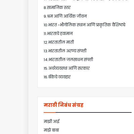
8.सामाजिक स्तर
9.श्रम आणि आर्थिक जीवन
10.भारत -भौगोलिक स्थान आणि प्राकृतिक वैशिष्ट्ये
11.भारताचे हवामान
12.भारतातील माती
13.भारतातील अरण्य संपत्ती
14.भारतातील जलसाधन संपत्ती
15.अर्थव्यवस्था आणि सरकार
16.बँकेचे व्यवहार
मराठी निबंध संग्रह
माझी आई
माझे बाबा