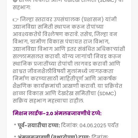
🔴 शाळा विकास आणि देखरेख समिती (SDMC) चा
सहभाग:
👉 जिल्हा स्तरावर उपसंचालक (प्रशासन) यांनी
उद्यानविद्या समिती स्थापन करून रोपांच्या
आवश्यकतेचे विश्लेषण करावे. तसेच, जिल्हा वन
विभाग, ग्रामीण विकास पंचायत राज विभाग,
उद्यानविद्या विभाग आणि इतर संबंधित अधिकाऱ्यांशी
सल्लामसलत करावी. योग्य जागांची निवड करून
स्थानिक प्रजातींच्या रोपांची लागवड करावी आणि
शाश्वत जीवनशैलीविषयी मुलांमध्ये जागरूकता
निर्माण करण्यासाठी माहितीपूर्ण आणि आकर्षक
शैक्षणिक कार्यक्रमांची आखणी करावी. या प्रक्रियेत
शाळा विकास आणि देखरेख समितीचा (SDMC)
सक्रिय सहभाग महत्त्वाचा राहील.
मिशन लाईफ-2.0 अंमलबजावणीचे टप्पे:
*
पूर्व-तयारीचा टप्पा:
दिनांक: ०४.०६.२०२५ पर्यंत
*
अंमलबजावणी (वृक्षारोपण) टप्पा:
दिनांक: