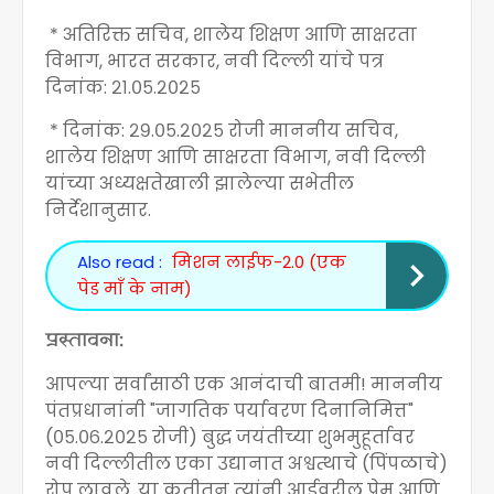
* अतिरिक्त सचिव, शालेय शिक्षण आणि साक्षरता
विभाग, भारत सरकार, नवी दिल्ली यांचे पत्र
दिनांक: २१.०५.२०२५
* दिनांक: २९.०५.२०२५ रोजी माननीय सचिव,
शालेय शिक्षण आणि साक्षरता विभाग, नवी दिल्ली
यांच्या अध्यक्षतेखाली झालेल्या सभेतील
निर्देशानुसार.
Also read :
मिशन लाईफ-2.0 (एक
पेड माँ के नाम)
प्रस्तावना:
आपल्या सर्वांसाठी एक आनंदाची बातमी! माननीय
पंतप्रधानांनी "जागतिक पर्यावरण दिनानिमित्त"
(०५.०६.२०२५ रोजी) बुद्ध जयंतीच्या शुभमुहूर्तावर
नवी दिल्लीतील एका उद्यानात अश्वत्थाचे (पिंपळाचे)
रोप लावले. या कृतीतून त्यांनी आईवरील प्रेम आणि