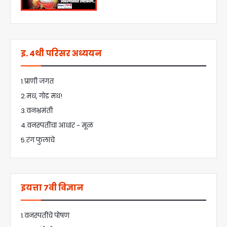
इ. 4थी परिसर अध्ययन
1.प्राणी जगत
2.मध, गोड मध!
3.वनभ्रमंती
4.वनस्पतींचा आधार - मूळ
5.रंग फुलांचे
इयत्ता 7वी विज्ञान
1.वनस्पतींचे पोषण