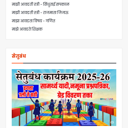
माझी आवडती स्त्री - सिंधुताई सपकाळ
माझी आवडती स्त्री - राजमाता जिजाऊ
माझा आवडता विषय - गणित
माझे आवडते शिक्षक
सेतुबंध