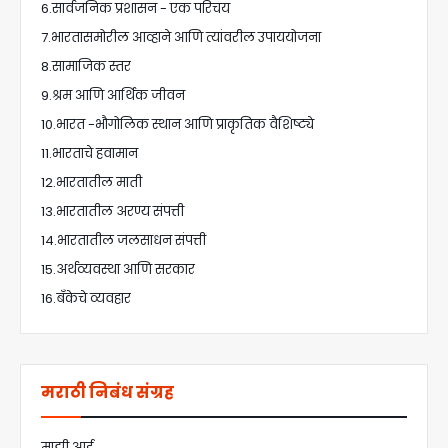
6.सार्वजनिक प्रशासन - एक परिचय
7.भारतासमोरील आव्हाने आणि त्यांवरील उपाययोजना
8.सामाजिक स्तर
9.श्रम आणि आर्थिक जीवन
10.भारत -भौगोलिक स्थान आणि प्राकृतिक वैशिष्ट्ये
11.भारताचे हवामान
12.भारतातील माती
13.भारतातील अरण्य संपत्ती
14.भारतातील जलसाधन संपत्ती
15.अर्थव्यवस्था आणि सरकार
16.बँकेचे व्यवहार
मराठी निबंध संग्रह
माझी आई