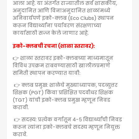
आला आहे. या अंतर्गत राज्यातील सर्व शासकीय,
अनुदानित आणि विनाअनुदानित शाळांमध्ये
अनिवार्यपणे इको-क्लब (Eco Clubs) स्थापन
करून विद्यार्थ्यांना पर्यावरण संरक्षणाच्या
कार्यासाठी सज्ज केले जाणार आहे.
इको-क्लबची रचना (शाळा स्तरावर):
👉 शाळा स्तरावर इको-क्लबच्या माध्यमातून
विविध उपक्रम राबवण्यासाठी खालीलप्रमाणे
समिती स्थापन करण्यात यावी:
👉 क्लब प्रमुख: शाळेचे मुख्याध्यापक, पदव्युत्तर
शिक्षक (PGT) किंवा प्रशिक्षित पदवीधर शिक्षक
(TGT) यांची इको-क्लब प्रमुख म्हणून निवड
करावी.
👉 सदस्य: प्रत्येक वर्गातून ४-५ विद्यार्थ्यांची निवड
करून त्यांना इको-क्लबचे सदस्य म्हणून नियुक्त
करावे.