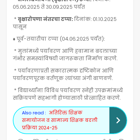
०५.०६.२०२५ ते ३०.०९.२०२५ पर्यंत
*
वृक्षारोपणा नंतरचा टप्पा:
दिनांक: ०१.१०.२०२५
पासून
♦️ पूर्व-तयारीचा टप्पा (०४.०६.२०२५ पर्यंत):
* मुलांमध्ये पर्यावरण आणि हवामान बदलाच्या
गंभीर समस्यांविषयी जागरूकता निर्माण करणे.
* पर्यावरणाप्रती सकारात्मक दृष्टिकोन आणि
पर्यावरणपूरक वर्तणूक त्यांच्या अंगी बाणवणे.
* विद्यार्थ्यांना विविध पर्यावरण स्नेही उपक्रमांमध्ये
सक्रियपणे सहभागी होण्यासाठी प्रोत्साहित करणे.
Also read :
अतिरिक्त शिक्षक
समायोजन व सामान्य शिक्षक बदली
प्रक्रिया 2024-25