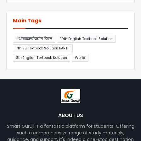
Main Tags
#आंतरराष्ट्रीययोग दिवस
10th English Textbook Solution
7th SS Textbook Solution PART 1
8th English Textbook Solution
World
ABOUT US
Smart Guruji is a fantastic platform for students! Offering
such a comprehensive range of study materials,
guidance, and support, it's indeed a one-stop destination