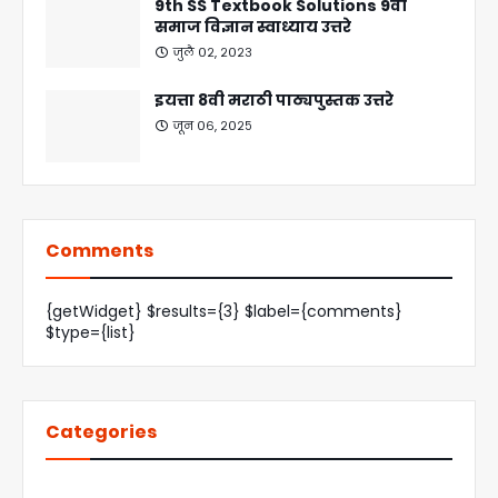
9th SS Textbook Solutions 9वी
समाज विज्ञान स्वाध्याय उत्तरे
जुलै ०२, २०२३
इयत्ता 8वी मराठी पाठ्यपुस्तक उत्तरे
जून ०६, २०२५
Comments
{getWidget} $results={3} $label={comments}
$type={list}
Categories