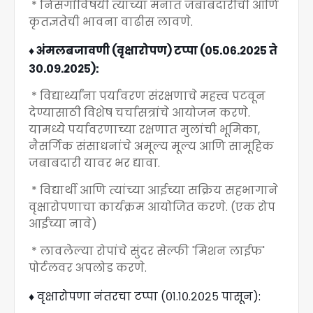
* निसर्गाविषयी त्यांच्या मनात जबाबदारीची आणि
कृतज्ञतेची भावना वाढीस लावणे.
♦️ अंमलबजावणी (वृक्षारोपण) टप्पा (०५.०६.२०२५ ते
३०.०९.२०२५):
* विद्यार्थ्यांना पर्यावरण संरक्षणाचे महत्त्व पटवून
देण्यासाठी विशेष चर्चासत्रांचे आयोजन करणे.
यामध्ये पर्यावरणाच्या रक्षणात मुलांची भूमिका,
नैसर्गिक संसाधनांचे अमूल्य मूल्य आणि सामूहिक
जबाबदारी यावर भर द्यावा.
* विद्यार्थी आणि त्यांच्या आईच्या सक्रिय सहभागाने
वृक्षारोपणाचा कार्यक्रम आयोजित करणे. (एक रोप
आईच्या नावे)
* लावलेल्या रोपांचे सुंदर सेल्फी 'मिशन लाईफ'
पोर्टलवर अपलोड करणे.
♦️ वृक्षारोपणा नंतरचा टप्पा (०१.१०.२०२५ पासून):