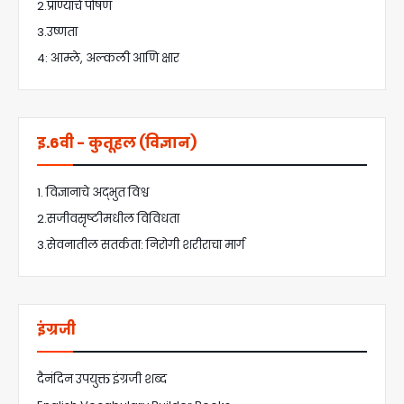
2.प्राण्यांचे पोषण
3.उष्णता
4: आम्ले, अल्कली आणि क्षार
इ.6वी - कुतूहल (विज्ञान)
1. विज्ञानाचे अद्भुत विश्व
2.सजीवसृष्टीमधील विविधता
3.सेवनातील सतर्कता: निरोगी शरीराचा मार्ग
इंग्रजी
दैनंदिन उपयुक्त इंग्रजी शब्द