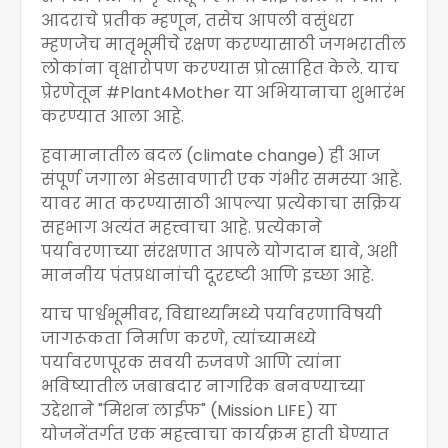
आदराचे प्रतीक म्हणून, तसेच आपली वसुंधरा
म्हणजेच मातृभूमीचे रक्षण करण्यासाठी जगभरातील
लोकांना वृक्षारोपण करण्यास प्रोत्साहित केले. याच
प्रेरणेतून #Plant4Mother या अभियानाचा शुभारंभ
करण्यात आला आहे.
हवामानातील बदल (climate change) ही आज
संपूर्ण जगाला भेडसावणारी एक गंभीर समस्या आहे.
यावर मात करण्यासाठी आपल्या प्रत्येकाचा सक्रिय
सहभाग अत्यंत महत्त्वाचा आहे. प्रत्येकाने
पर्यावरणाच्या संरक्षणात आपले योगदान द्यावे, अशी
माननीय पंतप्रधानांची दूरदृष्टी आणि इच्छा आहे.
याच पार्श्वभूमीवर, विद्यार्थ्यांमध्ये पर्यावरणाविषयी
जागरूकता निर्माण करणे, त्यांच्यामध्ये
पर्यावरणपूरक सवयी रुजवणे आणि त्यांना
भविष्यातील जबाबदार नागरिक बनवण्याच्या
उद्देशाने "मिशन लाईफ" (Mission LIFE) या
योजनेंतर्गत एक महत्त्वाचा कार्यक्रम हाती घेण्यात