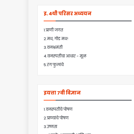
इ. 4थी परिसर अध्ययन
1.प्राणी जगत
2.मध, गोड मध!
3.वनभ्रमंती
4.वनस्पतींचा आधार - मूळ
5.रंग फुलांचे
इयत्ता 7वी विज्ञान
1.वनस्पतींचे पोषण
2.प्राण्यांचे पोषण
3.उष्णता