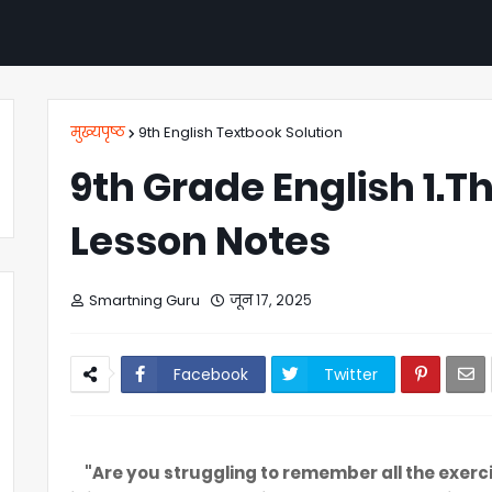
मुख्यपृष्ठ
9th English Textbook Solution
9th Grade English 1.
Lesson Notes
Smartning Guru
जून १७, २०२५
Facebook
Twitter
"Are you struggling to remember all the exer