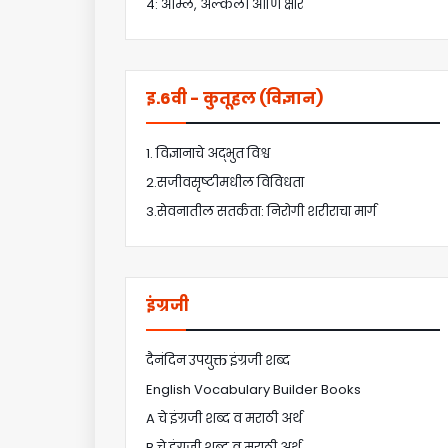
4: आम्ले, अल्कली आणि क्षार
इ.6वी - कुतूहल (विज्ञान)
1. विज्ञानाचे अद्भुत विश्व
2.सजीवसृष्टीमधील विविधता
3.सेवनातील सतर्कता: निरोगी शरीराचा मार्ग
इंग्रजी
दैनंदिन उपयुक्त इंग्रजी शब्द
English Vocabulary Builder Books
A चे इंग्रजी शब्द व मराठी अर्थ
B चे इंग्रजी शब्द व मराठी अर्थ