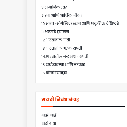
8.सामाजिक स्तर
9.श्रम आणि आर्थिक जीवन
10.भारत -भौगोलिक स्थान आणि प्राकृतिक वैशिष्ट्ये
11.भारताचे हवामान
12.भारतातील माती
13.भारतातील अरण्य संपत्ती
14.भारतातील जलसाधन संपत्ती
15.अर्थव्यवस्था आणि सरकार
16.बँकेचे व्यवहार
मराठी निबंध संग्रह
माझी आई
माझे बाबा