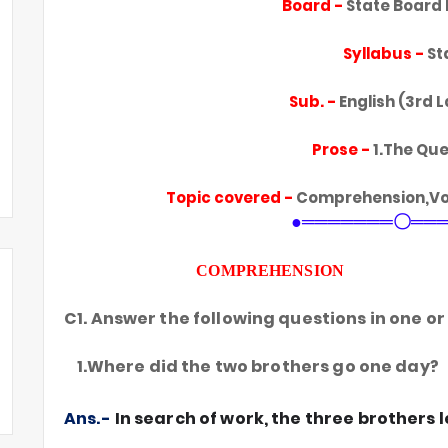
Board -
State Board
Syllabus -
St
Sub. -
English (3rd 
Prose -
1.The Qu
Topic covered -
Comprehension,Vo
●═══════〇══
COMPREHENSION
C1. Answer the following questions in one o
1.Where did the two brothers go one day?
Ans.-
In search of work, the three brothers l