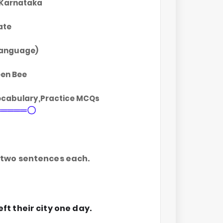
 Karnataka
ate
Language)
een Bee
cabulary,Practice MCQs
═════〇
r two sentences each.
eft their city one day.