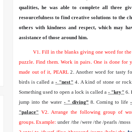
qualities, he was able to complete all three giv
resourcefulness to find creative solutions to the ch
others with kindness and respect, which may ha
assistance of those around him.
V1. Fill in the blanks giving one word for th
puzzle. Find them. Work in pairs. One is done for 
made out of it, PEARL
2. Another word for tasty f
birds is called a
- "nest"
4. A kind of stone or rock
Something used to open a lock is called a
- "key"
6. 
jump into the water
- " diving”
8. Coming to life
"palace"
V2. Arrange the following group of wor
groups.
Example:
under /the /were /the /pearls /moss