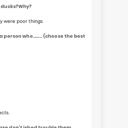
he ducks?Why?
 were poor things.
a person who........ (choose the best
ects.
ease don't ished trouble them.